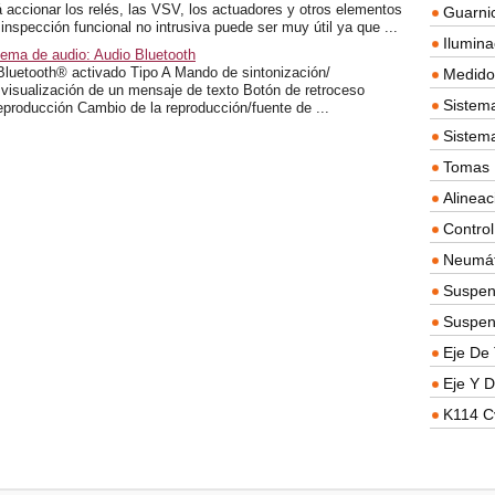
 accionar los relés, las VSV, los actuadores y otros elementos
Guarnic
inspección funcional no intrusiva puede ser muy útil ya que ...
Ilumina
tema de audio: Audio Bluetooth
n Bluetooth® activado Tipo A Mando de sintonización/
Medidor
visualización de un mensaje de texto Botón de retroceso
Sistema
eproducción Cambio de la reproducción/fuente de ...
Sistem
Tomas D
Alineac
Contro
Neumát
Suspen
Suspen
Eje De 
Eje Y D
K114 C