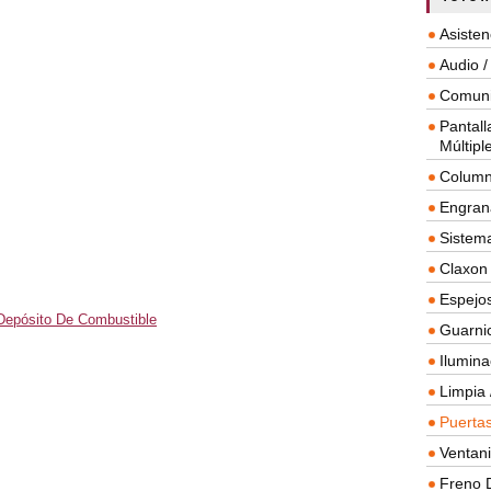
Asisten
Audio /
Comuni
Pantall
Múltipl
Column
Engrana
Sistema
Claxon
Espejos
Depósito De Combustible
Guarnic
Ilumina
Limpia 
Puertas
Ventanil
Freno 