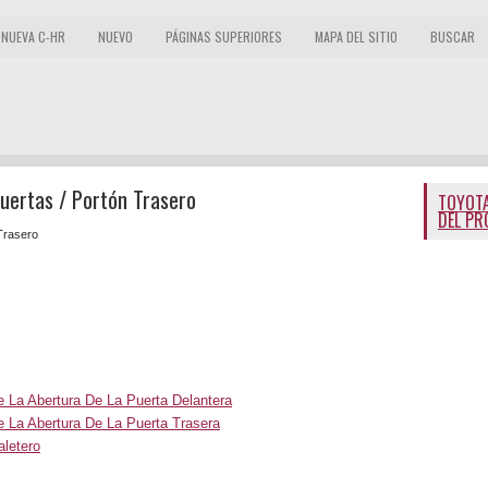
NUEVA C-HR
NUEVO
PÁGINAS SUPERIORES
MAPA DEL SITIO
BUSCAR
Puertas / Portón Trasero
TOYOTA
DEL PR
Trasero
 La Abertura De La Puerta Delantera
 La Abertura De La Puerta Trasera
aletero