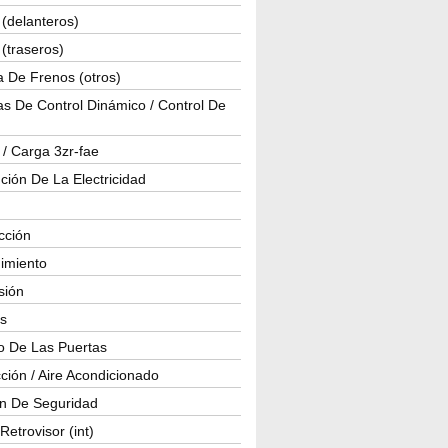
(delanteros)
(traseros)
a De Frenos (otros)
s De Control Dinámico / Control De
 / Carga 3zr-fae
ución De La Electricidad
cción
imiento
isión
os
o De Las Puertas
ción / Aire Acondicionado
ón De Seguridad
Retrovisor (int)