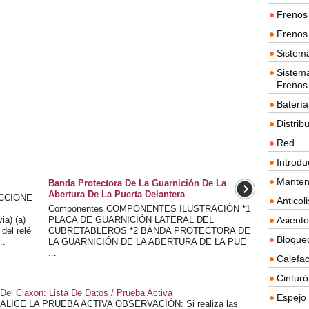
Frenos 
Frenos 
Sistem
Sistema
Frenos
Batería
Distrib
Red
Introdu
Manten
Banda Protectora De La Guarnición De La
Abertura De La Puerta Delantera
ECCIONE
Anticol
Componentes COMPONENTES ILUSTRACIÓN *1
a) (a)
PLACA DE GUARNICIÓN LATERAL DEL
Asient
del relé
CUBRETABLEROS *2 BANDA PROTECTORA DE
Bloque
..
LA GUARNICIÓN DE LA ABERTURA DE LA PUE
...
Calefac
Cintur
Del Claxon: Lista De Datos / Prueba Activa
Espejo 
LICE LA PRUEBA ACTIVA OBSERVACIÓN: Si realiza las