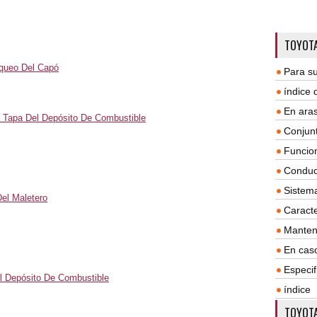
TOYOTA
oqueo Del Capó
Para su
índice
En aras
a Tapa Del Depósito De Combustible
Conjun
Funcio
Conduc
Sistem
Del Maletero
Caracte
Manten
En cas
Especif
el Depósito De Combustible
índice
TOYOTA