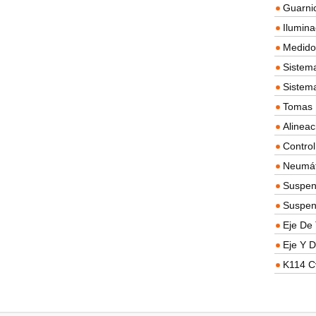
Guarnic
Ilumina
Medidor
Sistema
Sistem
Tomas D
Alineac
Contro
Neumát
Suspen
Suspen
Eje De 
Eje Y D
K114 C