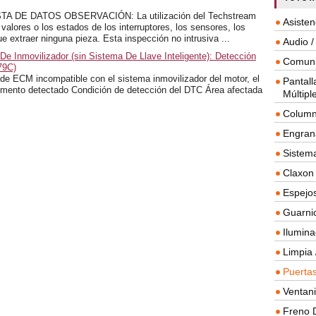
A DE DATOS OBSERVACIÓN: La utilización del Techstream
Asisten
s valores o los estados de los interruptores, los sensores, los
e extraer ninguna pieza. Esta inspección no intrusiva ...
Audio /
e Inmovilizador (sin Sistema De Llave Inteligente): Detección
Comuni
79C)
e ECM incompatible con el sistema inmovilizador del motor, el
Pantall
ento detectado Condición de detección del DTC Área afectada
Múltipl
Column
Engrana
Sistema
Claxon
Espejos
Guarnic
Ilumina
Limpia 
Puertas
Ventanil
Freno 