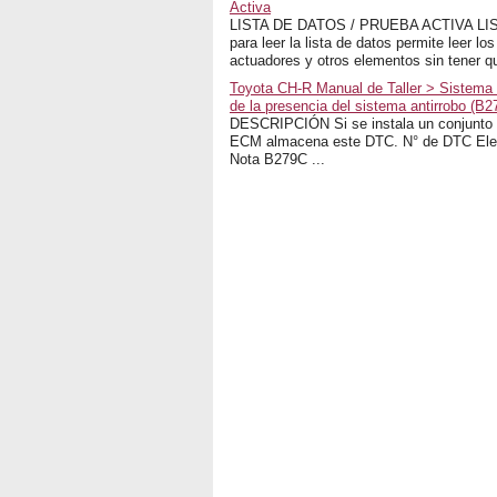
Activa
LISTA DE DATOS / PRUEBA ACTIVA LIST
para leer la lista de datos permite leer lo
actuadores y otros elementos sin tener qu
Toyota CH-R Manual de Taller > Sistema D
de la presencia del sistema antirrobo (B2
DESCRIPCIÓN Si se instala un conjunto d
ECM almacena este DTC. N° de DTC Elem
Nota B279C ...