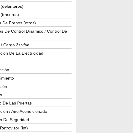
(delanteros)
(traseros)
a De Frenos (otros)
s De Control Dinámico / Control De
 / Carga 3zr-fae
ución De La Electricidad
cción
imiento
isión
os
o De Las Puertas
ción / Aire Acondicionado
ón De Seguridad
Retrovisor (int)