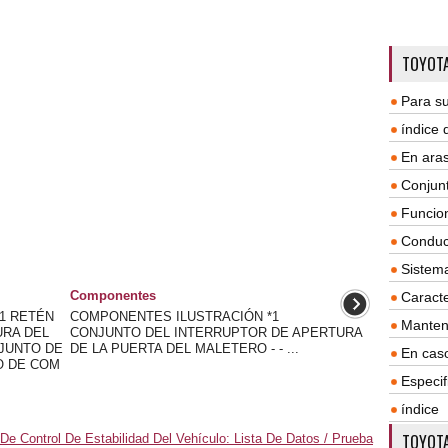
TOYOTA
Para su
índice
En aras
Conjun
Funcio
Conduc
Sistem
Componentes
Caracte
1 RETÉN
COMPONENTES ILUSTRACIÓN *1
Manten
URA DEL
CONJUNTO DEL INTERRUPTOR DE APERTURA
JUNTO DE
DE LA PUERTA DEL MALETERO - - ...
En cas
O DE COM
Especif
índice
TOYOTA
e Control De Estabilidad Del Vehículo: Lista De Datos / Prueba