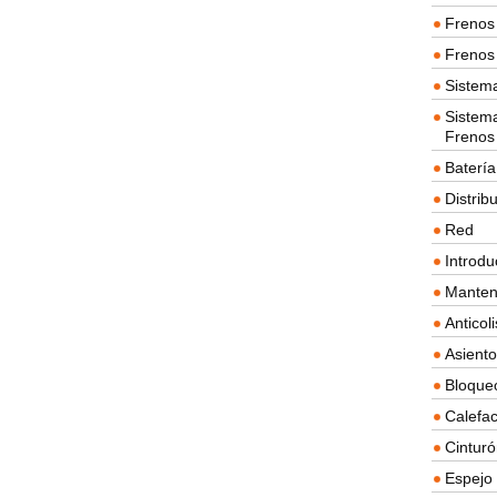
Frenos 
Frenos 
Sistem
Sistema
Frenos
Batería
Distrib
Red
Introdu
Manten
Anticol
Asient
Bloque
Calefac
Cintur
Espejo 