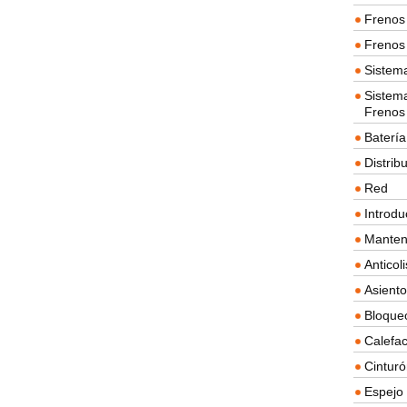
Frenos 
Frenos 
Sistem
Sistema
Frenos
Batería
Distrib
Red
Introdu
Manten
Anticol
Asient
Bloque
Calefac
Cintur
Espejo 