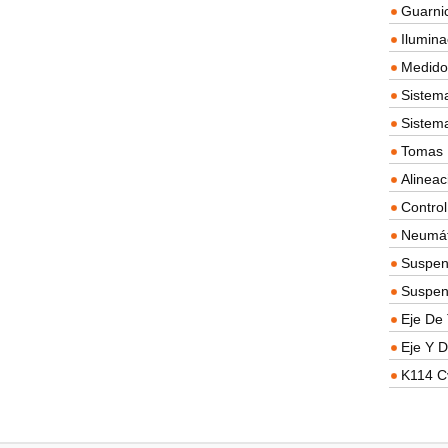
Guarnic
Ilumina
Medidor
Sistema
Sistem
Tomas D
Alineac
Contro
Neumát
Suspen
Suspen
Eje De 
Eje Y D
K114 C