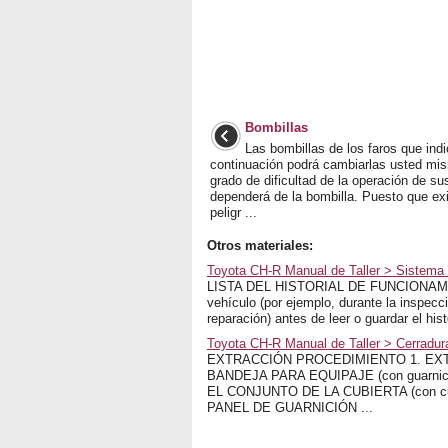
Bombillas
Las bombillas de los faros que in
continuación podrá cambiarlas usted mi
grado de dificultad de la operación de sus
dependerá de la bombilla. Puesto que exi
peligr ...
Otros materiales:
Toyota CH-R Manual de Taller > Sistema D
LISTA DEL HISTORIAL DE FUNCIONAMIENT
vehículo (por ejemplo, durante la inspecció
reparación) antes de leer o guardar el his
Toyota CH-R Manual de Taller > Cerradur
EXTRACCIÓN PROCEDIMIENTO 1. EXT
BANDEJA PARA EQUIPAJE (con guarnición
EL CONJUNTO DE LA CUBIERTA (con cu
PANEL DE GUARNICIÓN ...