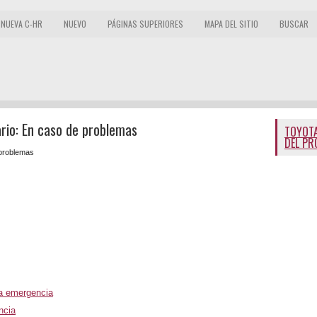
NUEVA C-HR
NUEVO
PÁGINAS SUPERIORES
MAPA DEL SITIO
BUSCAR
rio: En caso de problemas
TOYOTA
DEL PR
problemas
na emergencia
ncia