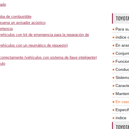
cado
mba de combustible
TOYOTA
 suena un avisador acústico
ertencia
Para su
vehículos con kit de emergencia para la reparación de
índice
En aras
(vehículos con un neumático de repuesto)
Conjun
 correctamente (vehículos con sistema de llave inteligente)
Funcio
culo
Conduc
Sistem
Caracte
Manten
En cas
Especif
índice
TOYOTA