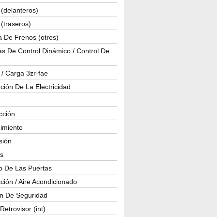
(delanteros)
(traseros)
a De Frenos (otros)
s De Control Dinámico / Control De
 / Carga 3zr-fae
ución De La Electricidad
cción
imiento
isión
os
o De Las Puertas
ción / Aire Acondicionado
ón De Seguridad
Retrovisor (int)