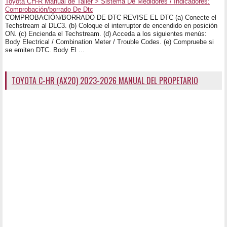
Toyota CH-R Manual de Taller > Sistema De Medidores / Indicadores:
Comprobación/borrado De Dtc
COMPROBACIÓN/BORRADO DE DTC REVISE EL DTC (a) Conecte el
Techstream al DLC3. (b) Coloque el interruptor de encendido en posición
ON. (c) Encienda el Techstream. (d) Acceda a los siguientes menús:
Body Electrical / Combination Meter / Trouble Codes. (e) Compruebe si
se emiten DTC. Body El ...
TOYOTA C-HR (AX20) 2023-2026 MANUAL DEL PROPETARIO