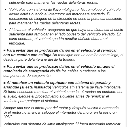
suficiente para mantener las ruedas delanteras rectas.
Vehículos con sistema de llave inteligente: No remolque el vehículo
desde detrás cuando el interruptor del motor esté apagado. El
mecanismo de bloqueo de la dirección no tiene la potencia suficiente
para mantener las ruedas delanteras rectas.
Al levantar el vehículo, asegúrese de que haya una distancia al suelo
suficiente para remolcar en el lado opuesto del vehículo elevado. En
caso contrario, el vehículo podría resultar dañado durante el
remolque.
■ Para evitar que se produzcan daños en el vehículo al remolcar
con un camión con eslinga
No remolque con un camión con eslinga, ni
desde la parte delantera ni desde la trasera.
■ Para evitar que se produzcan daños en el vehículo durante el
remolcado de emergencia
No fije los cables o cadenas a los
componentes de suspensión.
■ Al remolcar un vehículo equipado con sistema de parada y
arranque (si está instalado)
Vehículos sin sistema de llave inteligente:
Si fuera necesario remolcar el vehículo con las 4 ruedas en contacto con
el suelo, ejecute el procedimiento siguiente antes de remolcar el
vehículo para proteger el sistema.
Apague una vez el interruptor del motor y después vuelva a arrancarlo.
Si el motor no arranca, coloque el interruptor del motor en la posición
"ON".
Vehículos con sistema de llave inteligente: Si fuera necesario remolcar