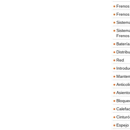
Frenos 
Frenos 
Sistem
Sistema
Frenos
Batería
Distrib
Red
Introdu
Manten
Anticol
Asient
Bloque
Calefac
Cintur
Espejo 