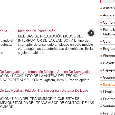
Asisten
Audio /
Comuni
Pantall
de la
Medidas De Precaución
Múltipl
MEDIDAS DE PRECAUCIÓN MODOS DEL
uando el
INTERRUPTOR DE ENCENDIDO (a) El tipo de
Column
 detecta
interruptor de encendido empleado en este modelo
Engrana
varía según las características del vehículo. En la
 de
siguiente tabla se ...
Sistema
Claxon
Espejos
 De Navegación / Información Múltiple: Antena De Navegación
CIÓN *1 CONJUNTO DE LA ANTENA DEL TECHO *2
Guarnic
PORTE *4 SELLO N*m (kgf*cm, lbf*pi.): Par de apriete
Ilumina
De Las Puertas: Pila Del Transmisor (sin Sistema De Llave
Limpia 
CIÓN *1 PILA DEL TRANSMISOR *2 CUBIERTA DEL
Puertas
EMPAQUETADURA DEL TRANSMISOR DE CONTROL DE LAS
Ventanil
SMISOR ...
Freno 