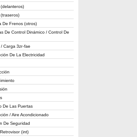
(delanteros)
(traseros)
a De Frenos (otros)
s De Control Dinámico / Control De
 / Carga 3zr-fae
ución De La Electricidad
cción
imiento
isión
os
o De Las Puertas
ción / Aire Acondicionado
ón De Seguridad
Retrovisor (int)