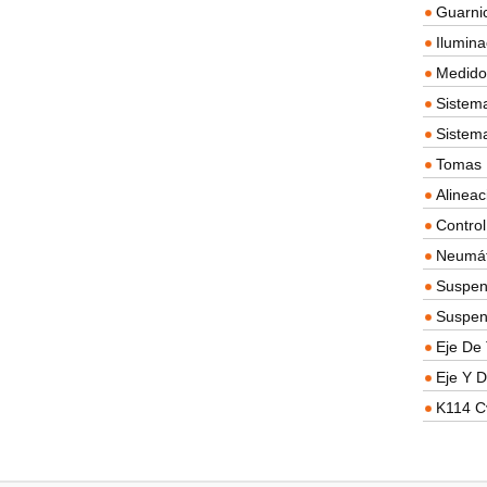
Guarnic
Ilumina
Medidor
Sistema
Sistem
Tomas D
Alineac
Contro
Neumát
Suspen
Suspen
Eje De 
Eje Y D
K114 C