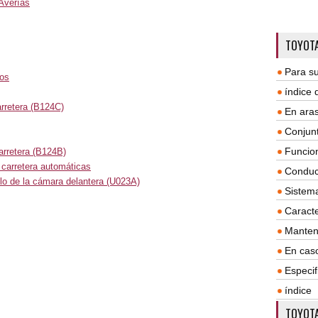
Averías
TOYOTA
Para su
los
índice
rretera (B124C)
En aras
Conjun
Funcio
arretera (B124B)
e carretera automáticas
Conduc
lo de la cámara delantera (U023A)
Sistem
Caracte
Manten
En cas
Especif
índice
TOYOTA