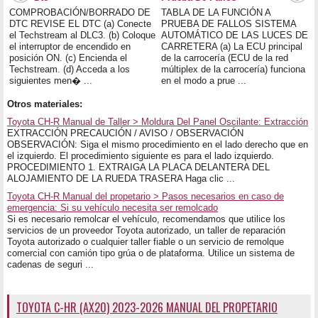
COMPROBACIÓN/BORRADO DE
TABLA DE LA FUNCIÓN A
DTC REVISE EL DTC (a) Conecte
PRUEBA DE FALLOS SISTEMA
el Techstream al DLC3. (b) Coloque
AUTOMÁTICO DE LAS LUCES DE
el interruptor de encendido en
CARRETERA (a) La ECU principal
posición ON. (c) Encienda el
de la carrocería (ECU de la red
Techstream. (d) Acceda a los
múltiplex de la carrocería) funciona
siguientes men� ...
en el modo a prue ...
Otros materiales:
Toyota CH-R Manual de Taller > Moldura Del Panel Oscilante: Extracción
EXTRACCIÓN PRECAUCIÓN / AVISO / OBSERVACIÓN
OBSERVACIÓN: Siga el mismo procedimiento en el lado derecho que en
el izquierdo. El procedimiento siguiente es para el lado izquierdo.
PROCEDIMIENTO 1. EXTRAIGA LA PLACA DELANTERA DEL
ALOJAMIENTO DE LA RUEDA TRASERA Haga clic ...
Toyota CH-R Manual del propetario > Pasos necesarios en caso de
emergencia: Si su vehículo necesita ser remolcado
Si es necesario remolcar el vehículo, recomendamos que utilice los
servicios de un proveedor Toyota autorizado, un taller de reparación
Toyota autorizado o cualquier taller fiable o un servicio de remolque
comercial con camión tipo grúa o de plataforma. Utilice un sistema de
cadenas de seguri ...
TOYOTA C-HR (AX20) 2023-2026 MANUAL DEL PROPETARIO