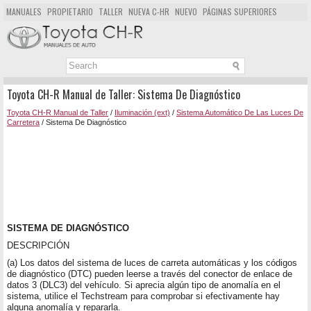
MANUALES
PROPIETARIO
TALLER
NUEVA C-HR
NUEVO
PÁGINAS SUPERIORES
MAPA DEL SITIO
BUSCAR
Toyota CH-R Manual de Taller: Sistema De Diagnóstico
Toyota CH-R Manual de Taller
/
Iluminación (ext)
/
Sistema Automático De Las Luces De
Carretera
/ Sistema De Diagnóstico
SISTEMA DE DIAGNÓSTICO
DESCRIPCIÓN
(a) Los datos del sistema de luces de carreta automáticas y los códigos
de diagnóstico (DTC) pueden leerse a través del conector de enlace de
datos 3 (DLC3) del vehículo. Si aprecia algún tipo de anomalía en el
sistema, utilice el Techstream para comprobar si efectivamente hay
alguna anomalía y repararla.