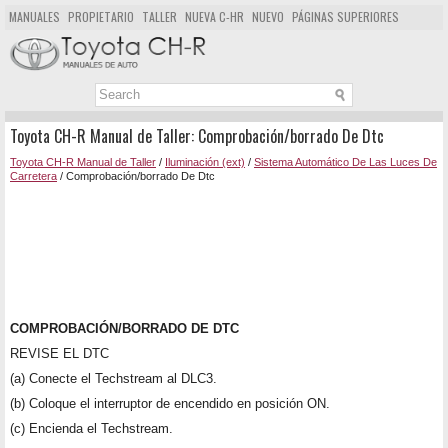
MANUALES
PROPIETARIO
TALLER
NUEVA C-HR
NUEVO
PÁGINAS SUPERIORES
MAPA DEL SITIO
BUSCAR
Toyota CH-R Manual de Taller: Comprobación/borrado De Dtc
Toyota CH-R Manual de Taller
/
Iluminación (ext)
/
Sistema Automático De Las Luces De
Carretera
/ Comprobación/borrado De Dtc
COMPROBACIÓN/BORRADO DE DTC
REVISE EL DTC
(a) Conecte el Techstream al DLC3.
(b) Coloque el interruptor de encendido en posición ON.
(c) Encienda el Techstream.