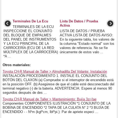
Terminales De La Ecu
Lista De Datos / Prueba
Activa
TERMINALES DE LA ECU
INSPECCIONE EL CONJUNTO
LISTA DE DATOS / PRUEBA
DEL BLOQUE DE EMPALMES
ACTIVA LISTA DE DATOS AVISO:
DEL PANEL DE INSTRUMENTOS
En la siguiente tabla, los valores de
Y LA ECU PRINCIPAL DE LA
la columna "Estado normal" son los
CARROCERÍA (ECU DE LA RED
valores de referencia. No se fíe
MÚLTIPLEX DE LA CARROCERÍA)
únicamente de estos valo ...
*A ...
Otros materiales:
Toyota CH-R Manual de Taller > Almohadilla Del Volante: Instalación
INSTALACIÓN PROCEDIMIENTO 1. INSTALE EL CONJUNTO DEL
BOTÓN DEL CLAXON (a) Compruebe si el interruptor de encendido está
en la posición OFF. (b) Asegúrese de que el cable esté desconectado del
terminal negativo (-) de la batería. ADVERTENCIA: Espere al menos 90
segundos después de des ...
Toyota CH-R Manual de Taller > Mantenimiento: Bujía 3zr-fae
Componentes COMPONENTES ILUSTRACIÓN *1 CONJUNTO DE LA
BOBINA DE ENCENDIDO *2 TAPA DE LA CULATA N° 2 *3 BUJÍA DE
ENCENDIDO - - N*m (kgf*cm, lbf*pi.): Par de apriete especi ...