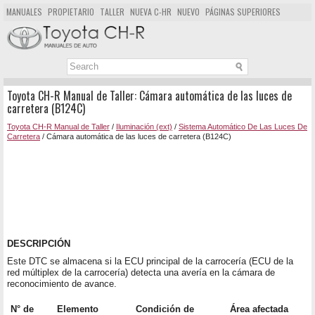
MANUALES
PROPIETARIO
TALLER
NUEVA C-HR
NUEVO
PÁGINAS SUPERIORES
MAPA DEL SITIO
BUSCAR
Toyota CH-R Manual de Taller: Cámara automática de las luces de
carretera (B124C)
Toyota CH-R Manual de Taller
/
Iluminación (ext)
/
Sistema Automático De Las Luces De
Carretera
/ Cámara automática de las luces de carretera (B124C)
DESCRIPCIÓN
Este DTC se almacena si la ECU principal de la carrocería (ECU de la
red múltiplex de la carrocería) detecta una avería en la cámara de
reconocimiento de avance.
N° de
Elemento
Condición de
Área afectada