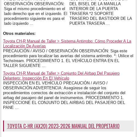
OBSERVACIÓN OBSERVACIÓN:
DEL BISEL DE LA MANILLA
Siga el mismo procedimiento en el
INTERIOR DE LA PUERTA
lado derecho que en el izquierdo. El
TRASERA *2 SOPORTE
procedimiento siguiente es para el
TRASERO DEL BASTIDOR DE LA
lado izquierdo ...
PUERTA TRASERA ...
Otros materiales:
Toyota CH-R Manual de Taller > Sistema Antirrobo: Cómo Proceder A La
Localización De Averías
PRECAUCIÓN / AVISO / OBSERVACIÓN OBSERVACIÓN: Siga este
procedimiento para localizar las averías del sistema antirrobo. *: Utilice el
Techstream. PROCEDIMIENTO 1. EL VEHÍCULO ENTRA EN EL
TALLER SIGUIENTE ...
Toyota CH-R Manual de Taller > Conjunto Del Airbag Del Pasajero
Delantero: Inspección En El Vehículo
INSPECCIÓN EN EL VEHÍCULO PRECAUCIÓN / AVISO /
OBSERVACIÓN ADVERTENCIA: Asegúrese de seguir los
procedimientos correctos de extracción e instalación del conjunto del
airbag del pasajero del panel de instrumentos. PROCEDIMIENTO 1.
INSPECCIONE EL CONJUNTO DEL AIRBAG DEL PASAJERO DEL
PANE ...
TOYOTA C-HR (AX20) 2023-2026 MANUAL DEL PROPETARIO