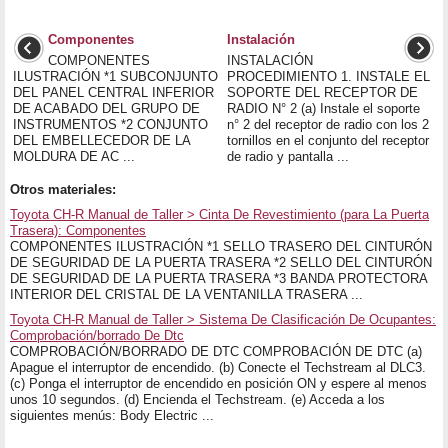
Componentes
Instalación
COMPONENTES
INSTALACIÓN
ILUSTRACIÓN *1 SUBCONJUNTO
PROCEDIMIENTO 1. INSTALE EL
DEL PANEL CENTRAL INFERIOR
SOPORTE DEL RECEPTOR DE
DE ACABADO DEL GRUPO DE
RADIO N° 2 (a) Instale el soporte
INSTRUMENTOS *2 CONJUNTO
n° 2 del receptor de radio con los 2
DEL EMBELLECEDOR DE LA
tornillos en el conjunto del receptor
MOLDURA DE AC ...
de radio y pantalla ...
Otros materiales:
Toyota CH-R Manual de Taller > Cinta De Revestimiento (para La Puerta
Trasera): Componentes
COMPONENTES ILUSTRACIÓN *1 SELLO TRASERO DEL CINTURÓN
DE SEGURIDAD DE LA PUERTA TRASERA *2 SELLO DEL CINTURÓN
DE SEGURIDAD DE LA PUERTA TRASERA *3 BANDA PROTECTORA
INTERIOR DEL CRISTAL DE LA VENTANILLA TRASERA ...
Toyota CH-R Manual de Taller > Sistema De Clasificación De Ocupantes:
Comprobación/borrado De Dtc
COMPROBACIÓN/BORRADO DE DTC COMPROBACIÓN DE DTC (a)
Apague el interruptor de encendido. (b) Conecte el Techstream al DLC3.
(c) Ponga el interruptor de encendido en posición ON y espere al menos
unos 10 segundos. (d) Encienda el Techstream. (e) Acceda a los
siguientes menús: Body Electric ...