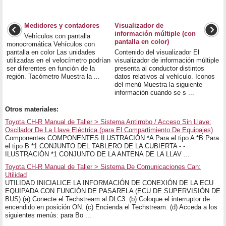
Medidores y contadores
Visualizador de
información múltiple (con
Vehículos con pantalla
pantalla en color)
monocromática Vehículos con
pantalla en color Las unidades
Contenido del visualizador El
utilizadas en el velocímetro podrían
visualizador de información múltiple
ser diferentes en función de la
presenta al conductor distintos
región. Tacómetro Muestra la ...
datos relativos al vehículo. Iconos
del menú Muestra la siguiente
información cuando se s ...
Otros materiales:
Toyota CH-R Manual de Taller > Sistema Antirrobo / Acceso Sin Llave:
Oscilador De La Llave Eléctrica (para El Compartimiento De Equipajes)
Componentes COMPONENTES ILUSTRACIÓN *A Para el tipo A *B Para
el tipo B *1 CONJUNTO DEL TABLERO DE LA CUBIERTA - -
ILUSTRACIÓN *1 CONJUNTO DE LA ANTENA DE LA LLAV ...
Toyota CH-R Manual de Taller > Sistema De Comunicaciones Can:
Utilidad
UTILIDAD INICIALICE LA INFORMACIÓN DE CONEXIÓN DE LA ECU
EQUIPADA CON FUNCIÓN DE PASARELA (ECU DE SUPERVISIÓN DE
BUS) (a) Conecte el Techstream al DLC3. (b) Coloque el interruptor de
encendido en posición ON. (c) Encienda el Techstream. (d) Acceda a los
siguientes menús: para Bo ...