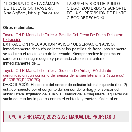
*1 CONJUNTO DE LA CÁMARA
LA SUPERVISIÓN DE PUNTO
DE TELEVISIÓN TRASERA - -
CIEGO IZQUIERDO *2 SOPORTE
N*m (kgf*cm, lbf*pi.): Par de apr ...
DE LA SUPERVISIÓN DE PUNTO
CIEGO DERECHO *3 ...
Otros materiales:
Toyota CH-R Manual de Taller > Pastilla Del Freno De Disco Delantero:
Extracción
EXTRACCIÓN PRECAUCIÓN / AVISO / OBSERVACIÓN AVISO:
Inmediatamente después de instalar las pastillas de freno, posiblemente
se reduzca el rendimiento de la frenada. Siempre realice la prueba en
carretera en un lugar seguro y prestando atención al entorno.
Inmediatamente de ...
Toyota CH-R Manual de Taller > Sistema De Airbag: Pérdida de
comunicación con conjunto del sensor del airbag lateral n° 2 (izquierdo)
(B163B/86,B163C/86)
DESCRIPCIÓN El circuito del sensor de colisión lateral izquierdo (bus 2)
está compuesto por el conjunto del sensor del airbag y el sensor del
airbag lateral izquierdo del suelo. El sensor del airbag lateral izquierdo del
suelo detecta los impactos contra el vehículo y envía señales al co ...
TOYOTA C-HR (AX20) 2023-2026 MANUAL DEL PROPETARIO