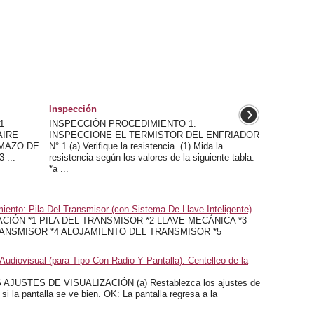
Inspección
1
INSPECCIÓN PROCEDIMIENTO 1.
AIRE
INSPECCIONE EL TERMISTOR DEL ENFRIADOR
 MAZO DE
N° 1 (a) Verifique la resistencia. (1) Mida la
 ...
resistencia según los valores de la siguiente tabla.
*a ...
ento: Pila Del Transmisor (con Sistema De Llave Inteligente)
IÓN *1 PILA DEL TRANSMISOR *2 LLAVE MECÁNICA *3
ANSMISOR *4 ALOJAMIENTO DEL TRANSMISOR *5
udiovisual (para Tipo Con Radio Y Pantalla): Centelleo de la
USTES DE VISUALIZACIÓN (a) Restablezca los ajustes de
e si la pantalla se ve bien. OK: La pantalla regresa a la
...