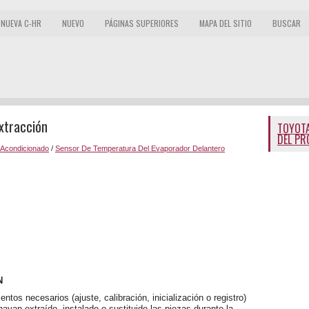
NUEVA C-HR
NUEVO
PÁGINAS SUPERIORES
MAPA DEL SITIO
BUSCAR
xtracción
TOYOTA
DEL PR
e Acondicionado
/
Sensor De Temperatura Del Evaporador Delantero
N
tos necesarios (ajuste, calibración, inicialización o registro)
yan extraído, instalado o sustituido las piezas durante la