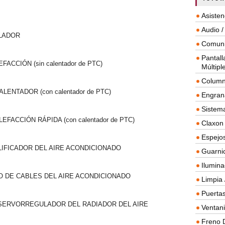
Asisten
Audio /
PLADOR
Comuni
Pantall
ACCIÓN (sin calentador de PTC)
Múltipl
Column
ALENTADOR (con calentador de PTC)
Engrana
Sistema
FACCIÓN RÁPIDA (con calentador de PTC)
Claxon
Espejos
LIFICADOR DEL AIRE ACONDICIONADO
Guarnic
Ilumina
O DE CABLES DEL AIRE ACONDICIONADO
Limpia 
Puertas
 SERVORREGULADOR DEL RADIADOR DEL AIRE
Ventanil
Freno 