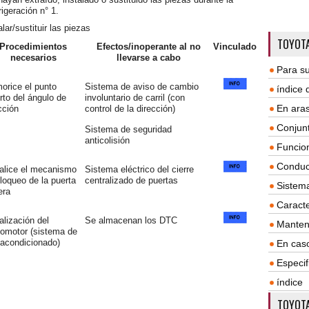
rigeración n° 1.
lar/sustituir las piezas
TOYOTA
Procedimientos
Efectos/inoperante al no
Vinculado
necesarios
llevarse a cabo
Para su
orice el punto
Sistema de aviso de cambio
índice
to del ángulo de
involuntario de carril (con
En aras
cción
control de la dirección)
Conjun
Sistema de seguridad
anticolisión
Funcio
Conduc
ialice el mecanismo
Sistema eléctrico del cierre
loqueo de la puerta
centralizado de puertas
Sistem
era
Caracte
ialización del
Se almacenan los DTC
Manten
omotor (sistema de
 acondicionado)
En cas
Especif
índice
TOYOTA