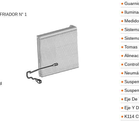
Guarnic
Ilumina
FRIADOR N° 1
Medidor
Sistema
Sistem
Tomas D
Alineac
Contro
Neumát
Suspen
Suspen
Eje De 
Eje Y D
K114 C