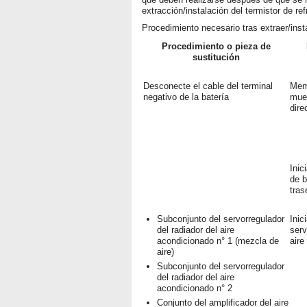
extracción/instalación del termistor de ref
Procedimiento necesario tras extraer/insta
Procedimiento o pieza de
sustitución
Desconecte el cable del terminal
Mem
negativo de la batería
muer
dire
Inic
de b
tras
Subconjunto del servorregulador
Inic
del radiador del aire
serv
acondicionado n° 1 (mezcla de
aire
aire)
Subconjunto del servorregulador
del radiador del aire
acondicionado n° 2
Conjunto del amplificador del aire