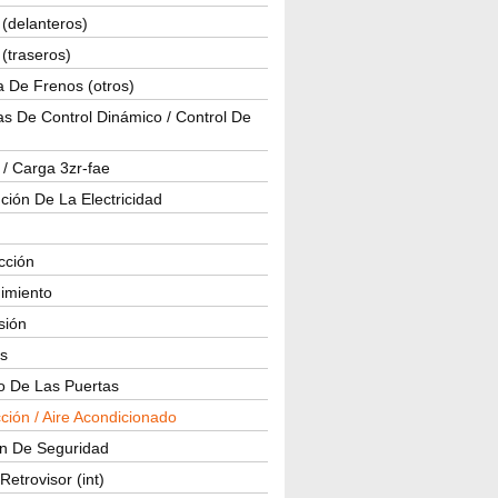
(delanteros)
(traseros)
a De Frenos (otros)
s De Control Dinámico / Control De
 / Carga 3zr-fae
ución De La Electricidad
cción
imiento
isión
os
o De Las Puertas
ción / Aire Acondicionado
ón De Seguridad
Retrovisor (int)