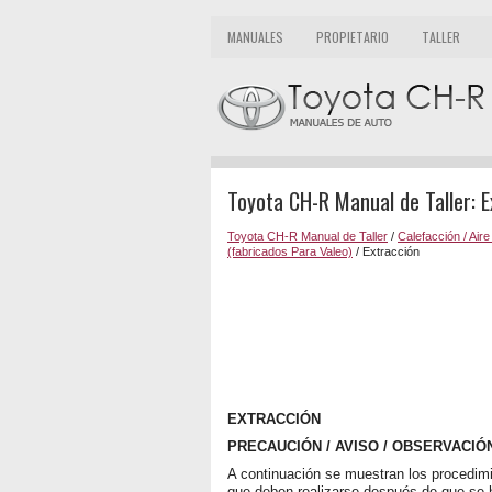
MANUALES
PROPIETARIO
TALLER
Toyota CH-R Manual de Taller: E
Toyota CH-R Manual de Taller
/
Calefacción / Air
(fabricados Para Valeo)
/ Extracción
EXTRACCIÓN
PRECAUCIÓN / AVISO / OBSERVACIÓ
A continuación se muestran los procedimien
que deben realizarse después de que se ha