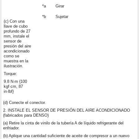
*a
Girar
*b
Sujetar
(c) Con una
llave de cubo
profundo de 27
mm, instale el
sensor de
presión del aire
acondicionado
como se
muestra en la
ilustración.
Torque:
9.8 N·m {100
kgf·cm, 87
in·lbf}
(d) Conecte el conector.
2. INSTALE EL SENSOR DE PRESIÓN DEL AIRE ACONDICIONADO
(fabricados para DENSO)
(a) Retire la cinta de vinilo de la tubería A de líquido refrigerante del
enfriador.
(b) Aplique una cantidad suficiente de aceite de compresor a un nuevo