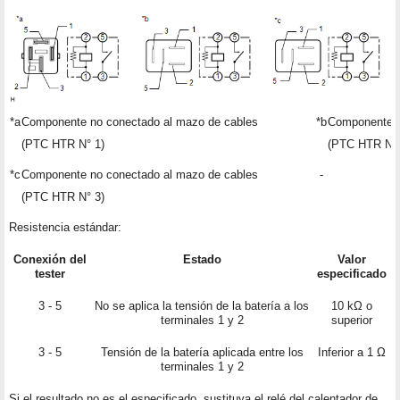
*a
Componente no conectado al mazo de cables
*b
Componente n
(PTC HTR N° 1)
(PTC HTR N° 
*c
Componente no conectado al mazo de cables
-
(PTC HTR N° 3)
Resistencia estándar:
Conexión del
Estado
Valor
tester
especificado
3 - 5
No se aplica la tensión de la batería a los
10 kΩ o
terminales 1 y 2
superior
3 - 5
Tensión de la batería aplicada entre los
Inferior a 1 Ω
terminales 1 y 2
Si el resultado no es el especificado, sustituya el relé del calentador de