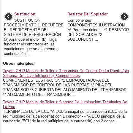
Sustitución
Resistor Del Soplador
SUSTITUCIÓN
Componentes
PROCEDIMIENTO 1. RECUPERE
COMPONENTES ILUSTRACIÓN
EL REFRIGERANTE DEL
*A Para tipo único - - *1 RESISTOR
SISTEMA DE REFRIGERACIÓN
DEL SOPLADOR *2
(a) Arranque el motor. (b) Haga
SUBCONJUNT ...
funcionar el compresor en las
condiciones que se enumeran a
continuación: ...
Otros materiales:
Toyota CH-R Manual de Taller > Transmisor De Control De La Puerta (sin
Sistema De Llave Inteligente): Componentes
COMPONENTES ILUSTRACIÓN *1 EMPAQUETADURA DEL
TRANSMISOR DE CONTROL DE LAS PUERTAS *2 PILA DEL
TRANSMISOR *3 CUBIERTA DEL ALOJAMIENTO DEL TRANSMISOR
*4 ALOJAMIENTO DEL TRANSMISOR ...
Toyota CH-R Manual de Taller > Sistema De Iluminación: Terminales De
La Ecu
TERMINALES DE LA ECU *A ECU principal de la carrocería (ECU de la
red múltiplex de la carrocería) con 1 conector - - *A ECU principal de la
carrocería (ECU de la red múltiplex de la carrocería) con 2 conec ...