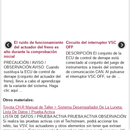
El ruido de funcionamiento
Circuito del interruptor VSC
del actuador del freno es
OFF
alto durante la comprobación
DESCRIPCIÓN El conjunto de la
inicial
ECU de control de derrape está
PRECAUCIÓN / AVISO /
conectado al conjunto del juego de
OBSERVACIÓN AVISO: Cuando
instrumentos a través del sistema
sustituya la ECU de control de
de comunicación CAN. Al pulsarse
derrape (conjunto del actuador del
el interruptor VSC OFF, se de ...
freno), lleve a cabo el aprendizaje
de la variante del sistema. Haga
clic aquí ...
Otros materiales:
Toyota CH-R Manual de Taller > Sistema Desempañador De La Luneta:
Lista De Datos / Prueba Activa
LISTA DE DATOS / PRUEBA ACTIVA PRUEBA ACTIVA OBSERVACIÓN:
Si realiza las pruebas activas con el Techstream, podrá accionar los
relés, las VSV, los actuadores y otros elementos sin tener que extraer