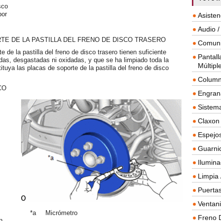
sco
por
Asisten
Audio /
RTE DE LA PASTILLA DEL FRENO DE DISCO TRASERO
Comuni
 de la pastilla del freno de disco trasero tienen suficiente
Pantall
adas, desgastadas ni oxidadas, y que se ha limpiado toda la
Múltipl
ituya las placas de soporte de la pastilla del freno de disco
Column
CO
Engrana
Sistema
Claxon
Espejos
Guarnic
Ilumina
Limpia 
Puertas
Ventanil
*a
Micrómetro
Freno 
n