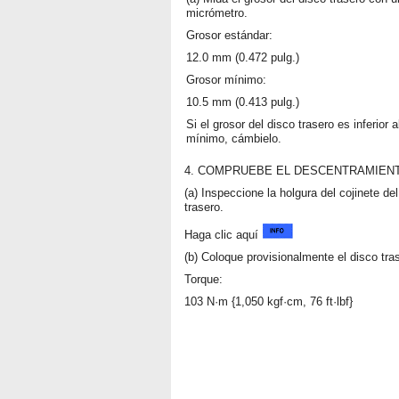
micrómetro.
Grosor estándar:
12.0 mm (0.472 pulg.)
Grosor mínimo:
10.5 mm (0.413 pulg.)
Si el grosor del disco trasero es inferior a
mínimo, cámbielo.
4. COMPRUEBE EL DESCENTRAMIENT
(a) Inspeccione la holgura del cojinete de
trasero.
Haga clic aquí
(b) Coloque provisionalmente el disco tra
Torque:
103 N·m {1,050 kgf·cm, 76 ft·lbf}