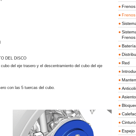
Frenos 
Frenos 
Sistem
Sistema
Frenos
l
Batería
Distrib
O DEL DISCO
Red
l cubo del eje trasero y el descentramiento del cubo del eje
Introdu
Manten
sero con las 5 tuercas del cubo.
Anticol
Asient
Bloque
Calefac
Cintur
Espejo 