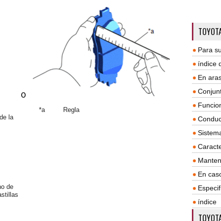
TOYOTA
Para su
índice
En aras
Conjun
Funcio
*a
Regla
de la
Conduc
Sistem
Caracte
Manten
En cas
eno de
Especif
stillas
índice
TOYOTA