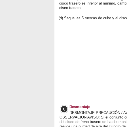
disco trasero es inferior al mínimo, cambi
disco trasero.
(d) Saque las 5 tuercas de cubo y el disc
Desmontaje
DESMONTAJE PRECAUCIÓN / AV
OBSERVACIÓN AVISO: Si el conjunto del
del disco de freno trasero se ha desmon
realice una purgad de aire del cilindro del