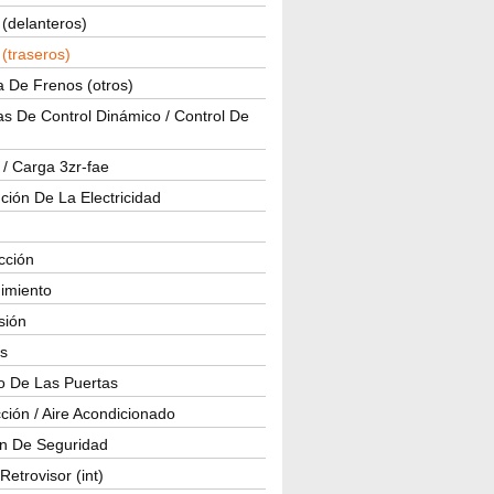
(delanteros)
(traseros)
a De Frenos (otros)
s De Control Dinámico / Control De
 / Carga 3zr-fae
ución De La Electricidad
cción
imiento
isión
os
o De Las Puertas
ción / Aire Acondicionado
ón De Seguridad
Retrovisor (int)