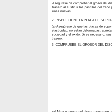
Asegúrese de comprobar el grosor del di
trasero al sustituir las pastillas del freno 
unas nuevas.
2. INSPECCIONE LA PLACA DE SOPO
(a) Asegúrese de que las placas de soporte
elasticidad, no están deformadas, agriet
suciedad y el óxido. Si es necesario, sust
trasero.
3. COMPRUEBE EL GROSOR DEL DIS
(a) Mida el grosor del disco trasero con u