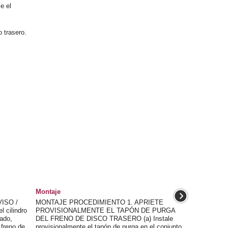
e el
o trasero.
Montaje
ISO /
MONTAJE PROCEDIMIENTO 1. APRIETE
 cilindro
PROVISIONALMENTE EL TAPÓN DE PURGA
tado,
DEL FRENO DE DISCO TRASERO (a) Instale
 freno de
provisionalmente el tapón de purga en el conjunto