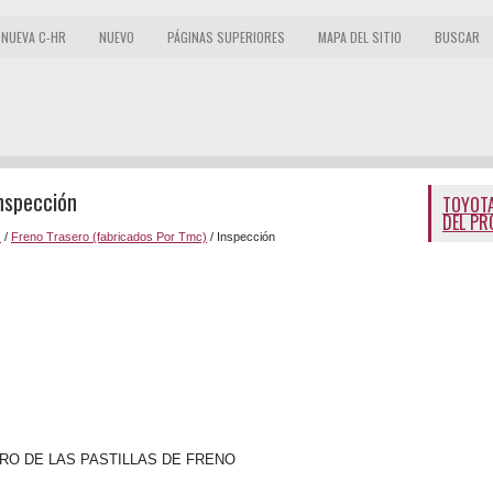
NUEVA C-HR
NUEVO
PÁGINAS SUPERIORES
MAPA DEL SITIO
BUSCAR
Inspección
TOYOTA
DEL PR
)
/
Freno Trasero (fabricados Por Tmc)
/ Inspección
RO DE LAS PASTILLAS DE FRENO