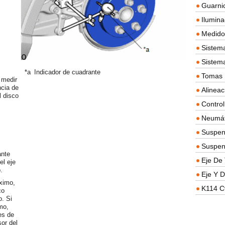
Guarnic
Ilumina
Medidor
Sistema
Sistem
*a
Indicador de cuadrante
Tomas D
 medir
ncia de
Alineac
l disco
Contro
Neumát
Suspen
Suspen
ante
Eje De 
el eje
.
Eje Y D
áximo,
K114 C
co
o. Si
mo,
es de
sor del