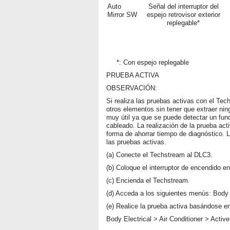
Auto
Señal del interruptor del
Mirror SW
espejo retrovisor exterior
replegable*
*: Con espejo replegable
PRUEBA ACTIVA
OBSERVACIÓN:
Si realiza las pruebas activas con el Tec
otros elementos sin tener que extraer nin
muy útil ya que se puede detectar un fun
cableado. La realización de la prueba act
forma de ahorrar tiempo de diagnóstico. L
las pruebas activas.
(a) Conecte el Techstream al DLC3.
(b) Coloque el interruptor de encendido e
(c) Encienda el Techstream.
(d) Acceda a los siguientes menús: Body E
(e) Realice la prueba activa basándose en
Body Electrical > Air Conditioner > Active