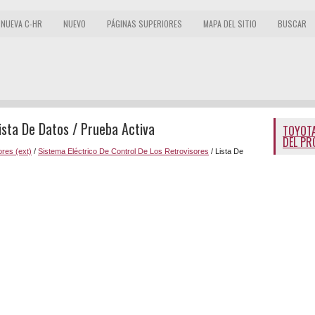
NUEVA C-HR
NUEVO
PÁGINAS SUPERIORES
MAPA DEL SITIO
BUSCAR
ista De Datos / Prueba Activa
TOYOTA
DEL PR
res (ext)
/
Sistema Eléctrico De Control De Los Retrovisores
/ Lista De