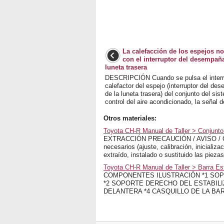
La calefacción de los espejos n
con el interruptor del desempañ
luneta trasera
DESCRIPCIÓN Cuando se pulsa el interru
calefactor del espejo (interruptor del de
de la luneta trasera) del conjunto del si
control del aire acondicionado, la señal de
Otros materiales:
Toyota CH-R Manual de Taller > Conjunto 
EXTRACCIÓN PRECAUCIÓN / AVISO / OBS
necesarios (ajuste, calibración, iniciali
extraído, instalado o sustituido las piezas
Toyota CH-R Manual de Taller > Barra Es
COMPONENTES ILUSTRACIÓN *1 SOP
*2 SOPORTE DERECHO DEL ESTABILI
DELANTERA *4 CASQUILLO DE LA BARR