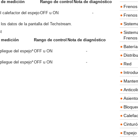
 de medición
Rango de control
Nota de diagnóstico
Frenos 
 calefactor del espejo
OFF u ON
-
Frenos 
Sistem
 los datos de la pantalla del Techstream.
t
Sistema
Frenos
 medición
Rango de control
Nota de diagnóstico
Batería
liegue del espejo*
OFF u ON
-
Distrib
liegue del espejo*
OFF u ON
-
Red
Introdu
Manten
Anticol
Asient
Bloque
Calefac
Cintur
Espejo 