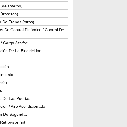
(delanteros)
(traseros)
a De Frenos (otros)
s De Control Dinámico / Control De
 / Carga 3zr-fae
ución De La Electricidad
cción
imiento
isión
os
o De Las Puertas
ción / Aire Acondicionado
ón De Seguridad
Retrovisor (int)