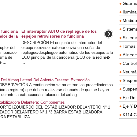
Guarnic
Ilumina
Medidor
Sistema
o funciona
El interruptor AUTO de repliegue de los
ador de la
espejos retrovisores no funciona
Sistem
DESCRIPCIÓN El conjunto del interruptor del
Tomas D
ptor del
espejo retrovisor exterior envía una señal de
sempañador
repliegue/despliegue automático de los espejos a la
Alineac
stema de
ECU principal de la carrocería (ECU de la red m�
 ...
...
Contro
Neumát
Del Airbag Lateral Del Asiento Trasero: Extracción
Suspen
ERVACIÓN A continuación se muestran los procedimientos
Suspen
zación o registro) que deben realizarse después de que se hayan
 durante la extracción/instalación del airbag ...
Eje De 
tabilizadora Delantera: Componentes
Eje Y D
ORTE IZQUIERDO DEL ESTABILIZADOR DELANTERO N° 1
ZADOR DELANTERO N° 1 *3 BARRA ESTABILIZADORA
K114 C
A ESTABILIZA ...