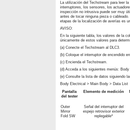
La utilización del Techstream para leer la
interruptores, los sensores, los actuador
inspección no intrusiva puede ser muy út
antes de tocar ninguna pieza o cableado. 
etapas de la localización de averías es u
AVISO:
En la siguiente tabla, los valores de la 
únicamente de estos valores para determi
(a) Conecte el Techstream al DLC3.
(b) Coloque el interruptor de encendido e
(c) Encienda el Techstream.
(d) Acceda a los siguientes menús: Body E
(e) Consulte la lista de datos siguiendo l
Body Electrical > Main Body > Data List
Pantalla
Elemento de medición
del tester
Outer
Señal del interruptor del
Mirror
espejo retrovisor exterior
Fold SW
replegable*