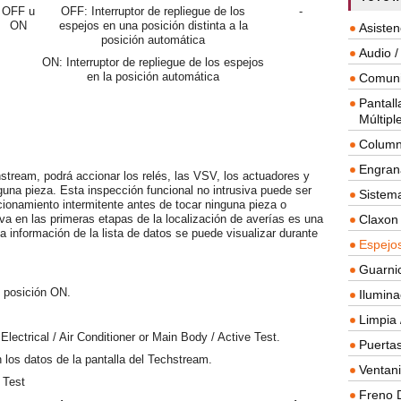
OFF u
OFF: Interruptor de repliegue de los
-
ON
espejos en una posición distinta a la
Asisten
posición automática
Audio /
ON: Interruptor de repliegue de los espejos
en la posición automática
Comuni
Pantall
Múltipl
Column
Engrana
hstream, podrá accionar los relés, las VSV, los actuadores y
guna pieza. Esta inspección funcional no intrusiva puede ser
Sistema
cionamiento intermitente antes de tocar ninguna pieza o
iva en las primeras etapas de la localización de averías es una
Claxon
a información de la lista de datos se puede visualizar durante
Espejos
Guarnic
n posición ON.
Ilumina
Limpia 
lectrical / Air Conditioner or Main Body / Active Test.
Puertas
 los datos de la pantalla del Techstream.
Ventanil
 Test
Freno 