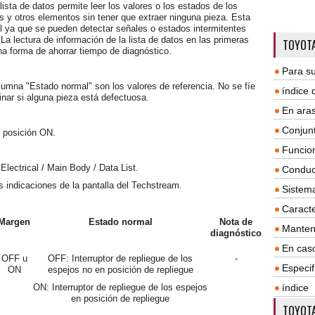
 lista de datos permite leer los valores o los estados de los
es y otros elementos sin tener que extraer ninguna pieza. Esta
il ya que se pueden detectar señales o estados intermitentes
La lectura de información de la lista de datos en las primeras
TOYOTA
na forma de ahorrar tiempo de diagnóstico.
Para su
columna "Estado normal" son los valores de referencia. No se fíe
índice
nar si alguna pieza está defectuosa.
En aras
Conjun
n posición ON.
Funcio
lectrical / Main Body / Data List.
Conduc
as indicaciones de la pantalla del Techstream.
Sistem
Caracte
Margen
Estado normal
Nota de
Manten
diagnóstico
En cas
OFF u
OFF: Interruptor de repliegue de los
-
Especif
ON
espejos no en posición de repliegue
ON: Interruptor de repliegue de los espejos
índice
en posición de repliegue
TOYOTA