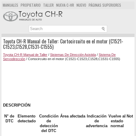
MANUALES
PROPIETARIO
TALLER
NUEVA C-HR
NUEVO
PÁGINAS SUPERIORES
MAPA DEL SITIO
BUSCAR
Toyota CH-R Manual de Taller: Cortocircuito en el motor (C1521-
C1523,C1528,C1531-C1555)
Toyota CH-R Manual de Taller
/
Sistemas De Dirección Asistida
/
Sistema De
Servodirección
/ Cortocircuito en el motor (C1521-C1523,C1528,C1531-C1555)
DESCRIPCIÓN
N° de
Elemento
Condición
Área afectada
Indicación
Vuelve al
Nota
DTC
detectado
de
de
estado
detección
advertencia
normal
del DTC