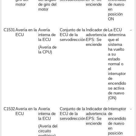
motor
de giro del
enciende
de nuevo
motor
en
posición
ON
C1531
Avería en la
Avería
Conjunto de la
Indicador de
La ECU
-
ECU
interna de
ECU de la
advertencia
determina
la ECU
servodirección
EPS: Se
que el
enciende
sistema
(Avería de
ha vuelto
la CPU)
a su
estado
normal o
el
interruptor
de
encendido
se activa
de nuevo
(ON)
C1532
Avería en la
Avería
Conjunto de la
Indicador de
Interruptor
-
ECU
interna de
ECU de la
advertencia
de
la ECU
servodirección
EPS: Se
encendido
enciende
de nuevo
(Avería del
en
circuito
posición
periférico)