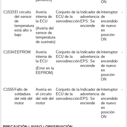
ON
C1533
El circuito
Avería
Conjunto de la
Indicador de
Interruptor
-
del sensor
interna de
ECU de la
advertencia
de
de
la ECU
servodirección
EPS: Se
encendido
temperatura
enciende
de nuevo
(Avería del
está alto o
en
sensor de
bajo
posición
temperatura
ON
de sustrato)
C1534
EEPROM
Avería
Conjunto de la
Indicador de
Interruptor
-
interna de
ECU de la
advertencia
de
la ECU
servodirección
EPS: Se
encendido
enciende
de nuevo
(Error en la
en
EEPROM)
posición
ON
C1555
Fallo de
Avería en
Conjunto de la
Indicador de
Interruptor
-
soldadura
el circuito
ECU de la
advertencia
de
del relé del
del relé del
servodirección
EPS: Se
encendido
motor
motor
enciende
de nuevo
en
posición
ON
PRECAUCIÓN / AVISO / OBSERVACIÓN