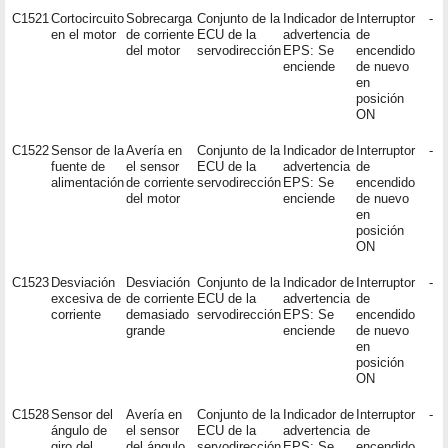
C1521
Cortocircuito
Sobrecarga
Conjunto de la
Indicador de
Interruptor
-
en el motor
de corriente
ECU de la
advertencia
de
del motor
servodirección
EPS: Se
encendido
enciende
de nuevo
en
posición
ON
C1522
Sensor de la
Avería en
Conjunto de la
Indicador de
Interruptor
-
fuente de
el sensor
ECU de la
advertencia
de
alimentación
de corriente
servodirección
EPS: Se
encendido
del motor
enciende
de nuevo
en
posición
ON
C1523
Desviación
Desviación
Conjunto de la
Indicador de
Interruptor
-
excesiva de
de corriente
ECU de la
advertencia
de
corriente
demasiado
servodirección
EPS: Se
encendido
grande
enciende
de nuevo
en
posición
ON
C1528
Sensor del
Avería en
Conjunto de la
Indicador de
Interruptor
-
ángulo de
el sensor
ECU de la
advertencia
de
giro del
del ángulo
servodirección
EPS: Se
encendido