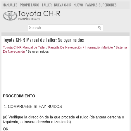
MANUALES
PROPIETARIO
TALLER
NUEVA C-HR
NUEVO
PÁGINAS SUPERIORES
MAPA DEL SITIO
BUSCAR
Toyota CH-R Manual de Taller: Se oyen ruidos
Toyota CH-R Manual de Taller
/
Pantalla De Navegación / Información Múltiple
/
Sistema
De Navegación
/ Se oyen ruidos
PROCEDIMIENTO
1.
COMPRUEBE SI HAY RUIDOS
(a) Verifique la dirección de la que procede el ruido (delantera derecha o
izquierda, o trasera derecha o izquierda).
OK: