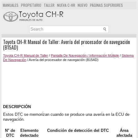
MANUALES
PROPIETARIO
TALLER
NUEVA C-HR
NUEVO
PÁGINAS SUPERIORES
MAPA DEL SITIO
BUSCAR
Toyota CH-R Manual de Taller: Avería del procesador de navegación
(B15AD)
Toyota CH-R Manual de Taller
/
Pantalla De Navegación / Información Múltiple
/
Sistema
De Navegación
/ Avería del procesador de navegación (B15AD)
DESCRIPCIÓN
Estos DTC se memorizan cuando se produce una avería en la ECU de
navegación.
N° de
Elemento
Condición de detección del DTC
Área
DTC
detectado
afectada