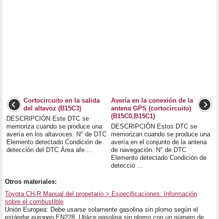
Cortocircuito en la salida
Avería en la conexión de la
del altavoz (B15C3)
antena GPS (cortocircuito)
(B15C0,B15C1)
DESCRIPCIÓN Este DTC se
memoriza cuando se produce una
DESCRIPCIÓN Estos DTC se
avería en los altavoces. N° de DTC
memorizan cuando se produce una
Elemento detectado Condición de
avería en el conjunto de la antena
detección del DTC Área afe ...
de navegación. N° de DTC
Elemento detectado Condición de
detecció ...
Otros materiales:
Toyota CH-R Manual del propetario > Especificaciones: Información
sobre el combustible
Unión Europea: Debe usarse solamente gasolina sin plomo según el
estándar europeo EN228. Utilice gasolina sin plomo con un número de