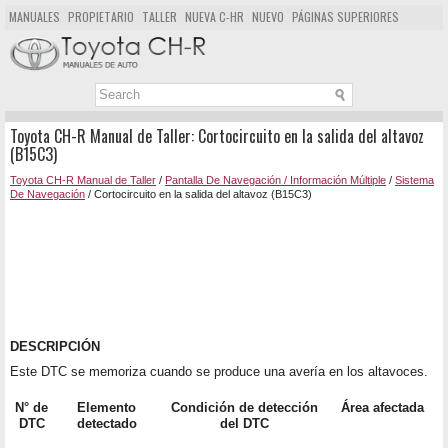
MANUALES
PROPIETARIO
TALLER
NUEVA C-HR
NUEVO
PÁGINAS SUPERIORES
MAPA DEL SITIO
BUSCAR
Toyota CH-R Manual de Taller: Cortocircuito en la salida del altavoz
(B15C3)
Toyota CH-R Manual de Taller
/
Pantalla De Navegación / Información Múltiple
/
Sistema
De Navegación
/ Cortocircuito en la salida del altavoz (B15C3)
DESCRIPCIÓN
Este DTC se memoriza cuando se produce una avería en los altavoces.
N° de
Elemento
Condición de detección
Área afectada
DTC
detectado
del DTC