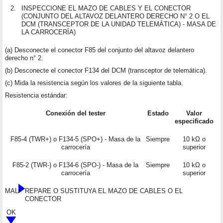
2.
INSPECCIONE EL MAZO DE CABLES Y EL CONECTOR
(CONJUNTO DEL ALTAVOZ DELANTERO DERECHO N° 2 O EL
DCM (TRANSCEPTOR DE LA UNIDAD TELEMÁTICA) - MASA DE
LA CARROCERÍA)
(a) Desconecte el conector F85 del conjunto del altavoz delantero
derecho n° 2.
(b) Desconecte el conector F134 del DCM (transceptor de telemática).
(c) Mida la resistencia según los valores de la siguiente tabla.
Resistencia estándar:
Conexión del tester
Estado
Valor
especificado
F85-4 (TWR+) o F134-5 (SPO+) - Masa de la
Siempre
10 kΩ o
carrocería
superior
F85-2 (TWR-) o F134-6 (SPO-) - Masa de la
Siempre
10 kΩ o
carrocería
superior
MAL
REPARE O SUSTITUYA EL MAZO DE CABLES O EL
CONECTOR
OK