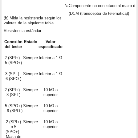
*a
Componente no conectado al mazo de
(DCM (transceptor de telemática))
(b) Mida la resistencia según los
valores de la siguiente tabla.
Resistencia estándar:
Conexión
Estado
Valor
del tester
especificado
2 (SPI+) -
Siempre
Inferior a 1 Ω
5 (SPO+)
3 (SPI-) -
Siempre
Inferior a 1 Ω
6 (SPO-)
2 (SPI+) -
Siempre
10 kΩ o
3 (SPI-)
superior
5 (SPO+)
Siempre
10 kΩ o
- 6 (SPO-)
superior
2 (SPI+)
Siempre
10 kΩ o
o 5
superior
(SPO+) -
Masa de