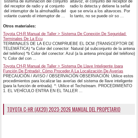
sistema de iluminación del conjunto
altavoz, el conjunto del receptor de
del receptor de radio y al conjunto
radio lo detecta y detiene la señal
del interruptor de la almohadilla del
que se envía a los altavoces. Por
volante cuando el interruptor de ...
lo tanto, no se puede oír so ...
Otros materiales:
Toyota CH-R Manual de Taller > Sistema De Conexión De Seguridad:
Terminales De La Ecu
TERMINALES DE LA ECU COMPRUEBE EL DCM (TRANSCEPTOR DE
TELEMÁTICA) *a Color del conector: Natural (al subconjunto de la antena
del teléfono) *b Color del conector: Azul (a la antena principal del teléfono)
*c Color del con ...
Toyota CH-R Manual de Taller > Sistema De Llave Inteligente (para
Función De Entrada): Cómo Proceder A La Localización De Averías
PRECAUCIÓN / AVISO / OBSERVACIÓN OBSERVACIÓN: Utilice estos
procedimientos para localizar las averías del sistema de llave inteligente
(para la función de entrada). *: Utilice el Techstream. PROCEDIMIENTO
1. EL VEHÍCULO ENTRA EN EL TALLER ...
TOYOTA C-HR (AX20) 2023-2026 MANUAL DEL PROPETARIO