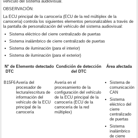
vehículo del sistema audiovisual.
OBSERVACIÓN:
La ECU principal de la carrocería (ECU de la red múltiplex de la
carrocería) controla los siguientes elementos personalizables a través de
la pantalla de personalización del vehículo del sistema audiovisual:
Sistema eléctrico del cierre centralizado de puertas
Sistema inalámbrico de cierre centralizado de puertas
Sistema de iluminación (para el interior)
Sistema de iluminación (para el exterior)
N° de
Elemento detectado
Condición de detección
Área afectada
DTC
del DTC
B15F6
Avería del
Avería en el
Sistema de
procesador de
procesamiento de la
comunicación
lectura/escritura de
configuración del vehículo
CAN
información del
de la ECU principal de la
Sistema
vehículo de la ECU
carrocería (ECU de la
eléctrico del
principal de la
carrocería de la red
cierre
carrocería
múltiplex)
centralizado
de puertas
Sistema
inalámbrico
de cierre