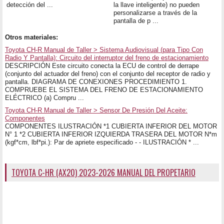
detección del ...
la llave inteligente) no pueden
personalizarse a través de la
pantalla de p ...
Otros materiales:
Toyota CH-R Manual de Taller > Sistema Audiovisual (para Tipo Con
Radio Y Pantalla): Circuito del interruptor del freno de estacionamiento
DESCRIPCIÓN Este circuito conecta la ECU de control de derrape
(conjunto del actuador del freno) con el conjunto del receptor de radio y
pantalla. DIAGRAMA DE CONEXIONES PROCEDIMIENTO 1.
COMPRUEBE EL SISTEMA DEL FRENO DE ESTACIONAMIENTO
ELÉCTRICO (a) Compru ...
Toyota CH-R Manual de Taller > Sensor De Presión Del Aceite:
Componentes
COMPONENTES ILUSTRACIÓN *1 CUBIERTA INFERIOR DEL MOTOR
N° 1 *2 CUBIERTA INFERIOR IZQUIERDA TRASERA DEL MOTOR N*m
(kgf*cm, lbf*pi.): Par de apriete especificado - - ILUSTRACIÓN * ...
TOYOTA C-HR (AX20) 2023-2026 MANUAL DEL PROPETARIO