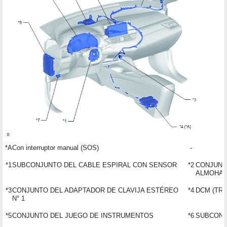
*A
Con interruptor manual (SOS)
-
*1
SUBCONJUNTO DEL CABLE ESPIRAL CON SENSOR
*2
CONJUNT
ALMOHAD
*3
CONJUNTO DEL ADAPTADOR DE CLAVIJA ESTÉREO
*4
DCM (TR
N° 1
*5
CONJUNTO DEL JUEGO DE INSTRUMENTOS
*6
SUBCONJ