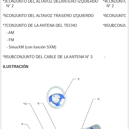
*3
CONJUNTO DEL ALTAVOZ DELANTERO IZQUIERDO
*4
CONJUNTO 
N° 2
N° 2
*5
CONJUNTO DEL ALTAVOZ TRASERO IZQUIERDO
*6
CONJUNTO 
*7
CONJUNTO DE LA ANTENA DEL TECHO
*8
SUBCONJUNT
- AM
- FM
- SiriusXM (con función SXM)
*9
SUBCONJUNTO DEL CABLE DE LA ANTENA N° 3
-
ILUSTRACIÓN