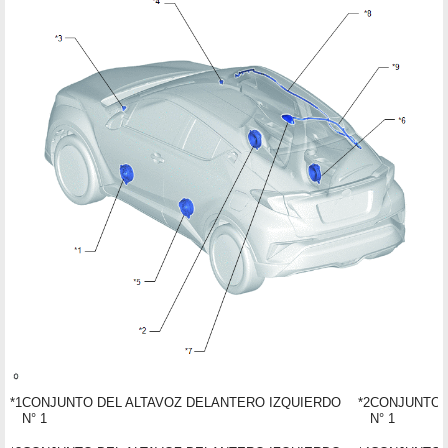
*1
CONJUNTO DEL ALTAVOZ DELANTERO IZQUIERDO
*2
CONJUNTO 
N° 1
N° 1