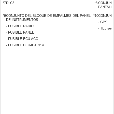
*7
DLC3
*8
CONJUNT
PANTALL
*9
CONJUNTO DEL BLOQUE DE EMPALMES DEL PANEL
*10
CONJUNT
DE INSTRUMENTOS
- GPS
- FUSIBLE RADIO
- TEL secu
- FUSIBLE PANEL
- FUSIBLE ECU-ACC
- FUSIBLE ECU-IG1 N° 4