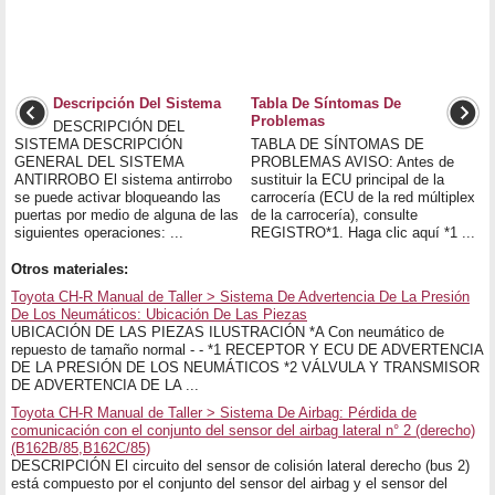
Descripción Del Sistema
Tabla De Síntomas De
Problemas
DESCRIPCIÓN DEL
SISTEMA DESCRIPCIÓN
TABLA DE SÍNTOMAS DE
GENERAL DEL SISTEMA
PROBLEMAS AVISO: Antes de
ANTIRROBO El sistema antirrobo
sustituir la ECU principal de la
se puede activar bloqueando las
carrocería (ECU de la red múltiplex
puertas por medio de alguna de las
de la carrocería), consulte
siguientes operaciones: ...
REGISTRO*1. Haga clic aquí *1 ...
Otros materiales:
Toyota CH-R Manual de Taller > Sistema De Advertencia De La Presión
De Los Neumáticos: Ubicación De Las Piezas
UBICACIÓN DE LAS PIEZAS ILUSTRACIÓN *A Con neumático de
repuesto de tamaño normal - - *1 RECEPTOR Y ECU DE ADVERTENCIA
DE LA PRESIÓN DE LOS NEUMÁTICOS *2 VÁLVULA Y TRANSMISOR
DE ADVERTENCIA DE LA ...
Toyota CH-R Manual de Taller > Sistema De Airbag: Pérdida de
comunicación con el conjunto del sensor del airbag lateral n° 2 (derecho)
(B162B/85,B162C/85)
DESCRIPCIÓN El circuito del sensor de colisión lateral derecho (bus 2)
está compuesto por el conjunto del sensor del airbag y el sensor del