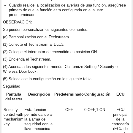
Cuando realice la localización de averías de una función, asegúrese
primero de que la función está configurada en el ajuste
predeterminado.
OBSERVACIÓN:
Se pueden personalizar los siguientes elementos.
(a) Personalización con el Techstream
(1) Conecte el Techstream al DLC3.
(2) Coloque el interruptor de encendido en posición ON.
(3) Encienda el Techstream.
(4) Acceda a los siguientes menús: Customize Setting / Security o
Wireless Door Lock.
(5) Seleccione la configuración en la siguiente tabla.
Seguridad
Pantalla
Descripción
Predeterminado
Configuración
ECU
del tester
Security
Esta función
OFF
0:OFF,1:ON
ECU
control with
permite cancelar
principal
mechanism
la alarma de
de la
key
seguridad con la
carrocería
llave mecánica.
(ECU de