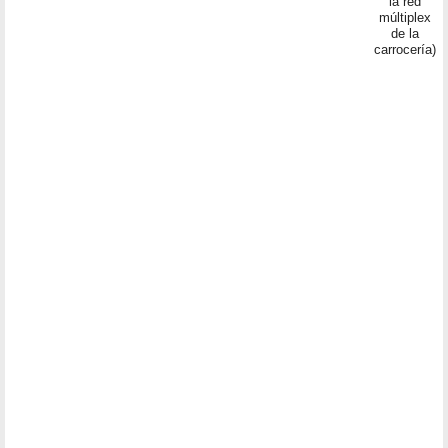
la red
múltiplex
de la
carrocería)