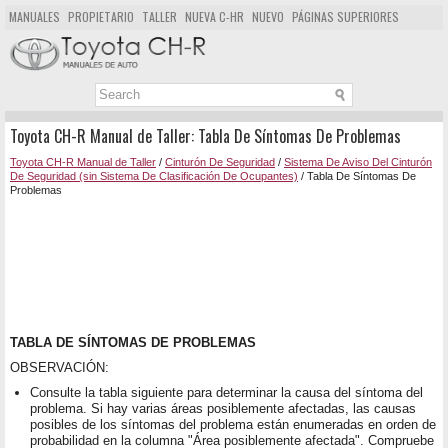
MANUALES
PROPIETARIO
TALLER
NUEVA C-HR
NUEVO
PÁGINAS SUPERIORES
MAPA DEL SITIO
BUSCAR
Toyota CH-R Manual de Taller: Tabla De Síntomas De Problemas
Toyota CH-R Manual de Taller
/
Cinturón De Seguridad
/
Sistema De Aviso Del Cinturón
De Seguridad (sin Sistema De Clasificación De Ocupantes)
/ Tabla De Síntomas De
Problemas
TABLA DE SÍNTOMAS DE PROBLEMAS
OBSERVACIÓN:
Consulte la tabla siguiente para determinar la causa del síntoma del
problema. Si hay varias áreas posiblemente afectadas, las causas
posibles de los síntomas del problema están enumeradas en orden de
probabilidad en la columna "Área posiblemente afectada". Compruebe