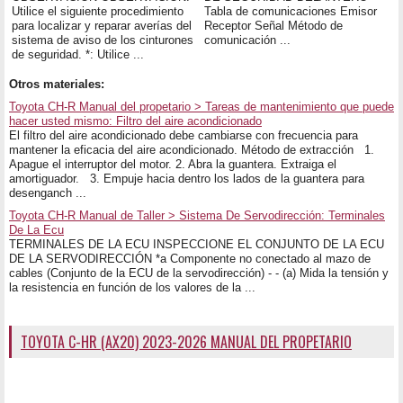
Utilice el siguiente procedimiento
Tabla de comunicaciones Emisor
para localizar y reparar averías del
Receptor Señal Método de
sistema de aviso de los cinturones
comunicación ...
de seguridad. *: Utilice ...
Otros materiales:
Toyota CH-R Manual del propetario > Tareas de mantenimiento que puede
hacer usted mismo: Filtro del aire acondicionado
El filtro del aire acondicionado debe cambiarse con frecuencia para
mantener la eficacia del aire acondicionado. Método de extracción 1.
Apague el interruptor del motor. 2. Abra la guantera. Extraiga el
amortiguador. 3. Empuje hacia dentro los lados de la guantera para
desenganch ...
Toyota CH-R Manual de Taller > Sistema De Servodirección: Terminales
De La Ecu
TERMINALES DE LA ECU INSPECCIONE EL CONJUNTO DE LA ECU
DE LA SERVODIRECCIÓN *a Componente no conectado al mazo de
cables (Conjunto de la ECU de la servodirección) - - (a) Mida la tensión y
la resistencia en función de los valores de la ...
TOYOTA C-HR (AX20) 2023-2026 MANUAL DEL PROPETARIO