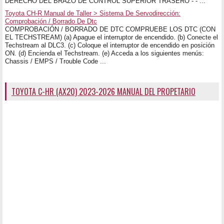
DERECHO DEL BRAZO DE CONTROL SUPERIOR TRASERO - - ...
Toyota CH-R Manual de Taller > Sistema De Servodirección:
Comprobación / Borrado De Dtc
COMPROBACIÓN / BORRADO DE DTC COMPRUEBE LOS DTC (CON
EL TECHSTREAM) (a) Apague el interruptor de encendido. (b) Conecte el
Techstream al DLC3. (c) Coloque el interruptor de encendido en posición
ON. (d) Encienda el Techstream. (e) Acceda a los siguientes menús:
Chassis / EMPS / Trouble Code ...
TOYOTA C-HR (AX20) 2023-2026 MANUAL DEL PROPETARIO