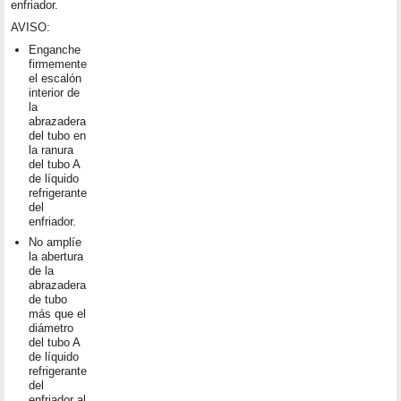
enfriador.
AVISO:
Enganche
firmemente
el escalón
interior de
la
abrazadera
del tubo en
la ranura
del tubo A
de líquido
refrigerante
del
enfriador.
No amplíe
la abertura
de la
abrazadera
de tubo
más que el
diámetro
del tubo A
de líquido
refrigerante
del
enfriador al