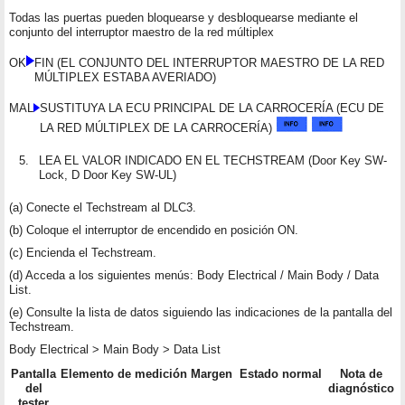
Todas las puertas pueden bloquearse y desbloquearse mediante el
conjunto del interruptor maestro de la red múltiplex
OK
FIN (EL CONJUNTO DEL INTERRUPTOR MAESTRO DE LA RED
MÚLTIPLEX ESTABA AVERIADO)
MAL
SUSTITUYA LA ECU PRINCIPAL DE LA CARROCERÍA (ECU DE
LA RED MÚLTIPLEX DE LA CARROCERÍA)
5.
LEA EL VALOR INDICADO EN EL TECHSTREAM (Door Key SW-
Lock, D Door Key SW-UL)
(a) Conecte el Techstream al DLC3.
(b) Coloque el interruptor de encendido en posición ON.
(c) Encienda el Techstream.
(d) Acceda a los siguientes menús: Body Electrical / Main Body / Data
List.
(e) Consulte la lista de datos siguiendo las indicaciones de la pantalla del
Techstream.
Body Electrical > Main Body > Data List
Pantalla
Elemento de medición
Margen
Estado normal
Nota de
del
diagnóstico
tester