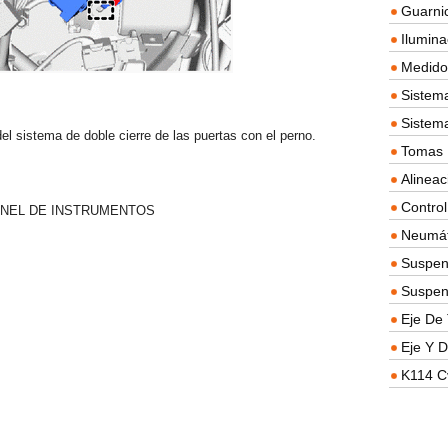
Guarnic
Ilumina
Medidor
Sistema
Sistem
 del sistema de doble cierre de las puertas con el perno.
Tomas D
Alineac
Contro
ANEL DE INSTRUMENTOS
Neumát
Suspen
Suspen
Eje De 
Eje Y D
K114 C