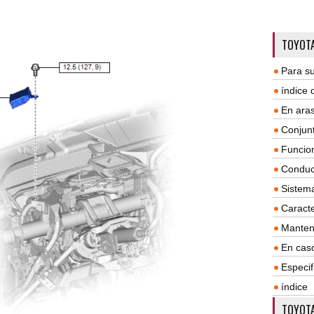
TOYOTA
Para su
índice
En aras
Conjun
Funcio
Conduc
Sistem
Caracte
Manten
En cas
Especif
índice
TOYOTA