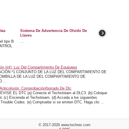
tas
Sistema De Advertencia De Olvido De
Llaves
l tipo B
...
ONTROL
ón (int): Luz Del Compartimiento De Equipajes
CIÓN *1 CONJUNTO DE LA LUZ DEL COMPARTIMIENTO DE
 BOMBILLA DE LA LUZ DEL COMPARTIMIENTO DE
 ...
Anticolisión: Comprobación/borrado De Dtc
 EL DTC (a) Conecte el Techstream al DLC3. (b) Coloque
N. (c) Encienda el Techstream. (d) Acceda a los siguientes
/ Trouble Codes. (e) Compruebe si se emiten DTC. Haga clic ...
© 2017-2026 www.tochres.com