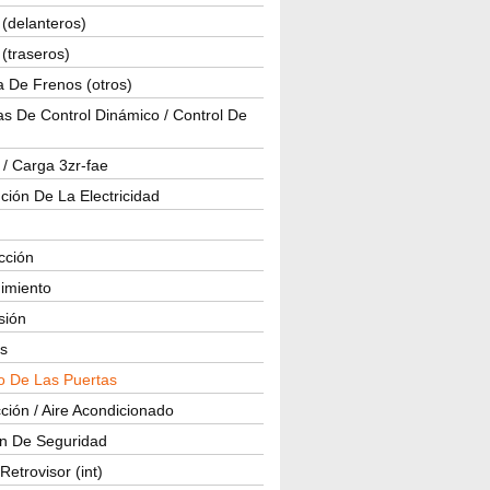
(delanteros)
(traseros)
a De Frenos (otros)
s De Control Dinámico / Control De
 / Carga 3zr-fae
ución De La Electricidad
cción
imiento
isión
os
o De Las Puertas
ción / Aire Acondicionado
ón De Seguridad
Retrovisor (int)