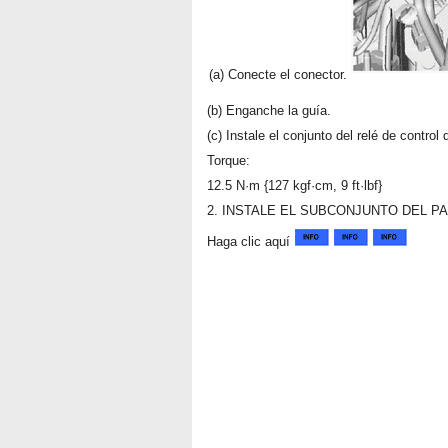
(a) Conecte el conector.
(b) Enganche la guía.
(c) Instale el conjunto del relé de control
Torque:
12.5 N·m {127 kgf·cm, 9 ft·lbf}
2. INSTALE EL SUBCONJUNTO DEL P
Haga clic aquí