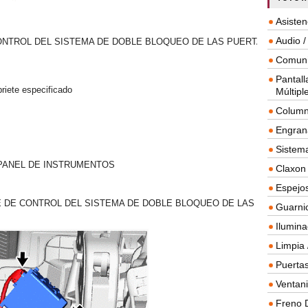
Asisten
Audio /
ONTROL DEL SISTEMA DE DOBLE BLOQUEO DE LAS PUERTAS
-
-
Comuni
Pantall
priete especificado
-
-
Múltipl
Column
Engrana
Sistema
 PANEL DE INSTRUMENTOS
Claxon
Espejos
É DE CONTROL DEL SISTEMA DE DOBLE BLOQUEO DE LAS
Guarnic
Ilumina
Limpia 
Puertas
Ventanil
Freno 