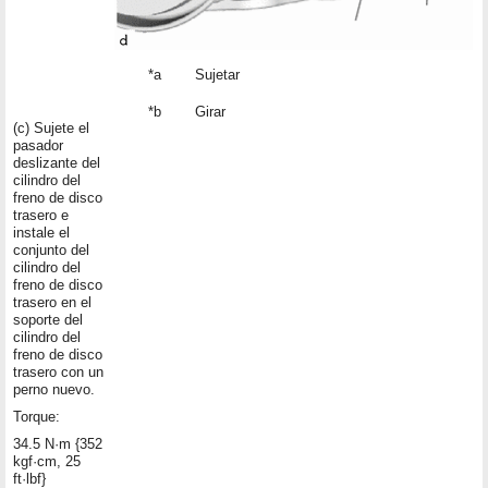
*a
Sujetar
*b
Girar
(c) Sujete el
pasador
deslizante del
cilindro del
freno de disco
trasero e
instale el
conjunto del
cilindro del
freno de disco
trasero en el
soporte del
cilindro del
freno de disco
trasero con un
perno nuevo.
Torque:
34.5 N·m {352
kgf·cm, 25
ft·lbf}