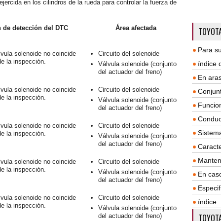
ejercida en los cilindros de la rueda para controlar la fuerza de
 de detección del DTC
Área afectada
TOYOTA
Para su
lvula solenoide no coincide
Circuito del solenoide
de la inspección.
índice
Válvula solenoide (conjunto
del actuador del freno)
En aras
lvula solenoide no coincide
Circuito del solenoide
Conjun
de la inspección.
Válvula solenoide (conjunto
Funcio
del actuador del freno)
Conduc
lvula solenoide no coincide
Circuito del solenoide
Sistem
de la inspección.
Válvula solenoide (conjunto
del actuador del freno)
Caracte
Manten
lvula solenoide no coincide
Circuito del solenoide
de la inspección.
Válvula solenoide (conjunto
En cas
del actuador del freno)
Especif
lvula solenoide no coincide
Circuito del solenoide
índice
de la inspección.
Válvula solenoide (conjunto
del actuador del freno)
TOYOTA