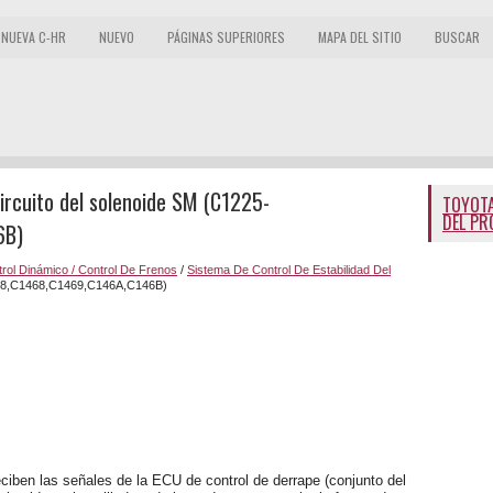
NUEVA C-HR
NUEVO
PÁGINAS SUPERIORES
MAPA DEL SITIO
BUSCAR
ircuito del solenoide SM (C1225-
TOYOTA
DEL PR
6B)
rol Dinámico / Control De Frenos
/
Sistema De Control De Estabilidad Del
1228,C1468,C1469,C146A,C146B)
iben las señales de la ECU de control de derrape (conjunto del