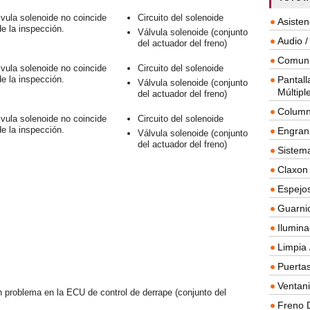
lvula solenoide no coincide
Circuito del solenoide
Asisten
de la inspección.
Válvula solenoide (conjunto
Audio /
del actuador del freno)
Comuni
lvula solenoide no coincide
Circuito del solenoide
de la inspección.
Pantall
Válvula solenoide (conjunto
Múltipl
del actuador del freno)
Column
lvula solenoide no coincide
Circuito del solenoide
de la inspección.
Engrana
Válvula solenoide (conjunto
del actuador del freno)
Sistema
Claxon
Espejos
Guarnic
Ilumina
Limpia 
Puertas
Ventanil
 problema en la ECU de control de derrape (conjunto del
Freno 