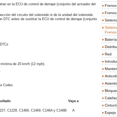
tran en la ECU de control de derrape (conjunto del actuador del
Frenos 
Frenos 
pección del circuito del solenoide ni de la unidad del solenoide.
ún DTC antes de sustituir la ECU de control de derrape (conjunto
Sistem
Sistema
Frenos
Batería
 DTCs
Distrib
Red
Introdu
d mínima de 20 km/h (12 mph).
Manten
.
Anticol
Asient
le Codes
Bloque
Calefac
ultado
Vaya a
Cintur
1227, C1228, C1468, C1469, C146A y C146B.
A
Espejo 