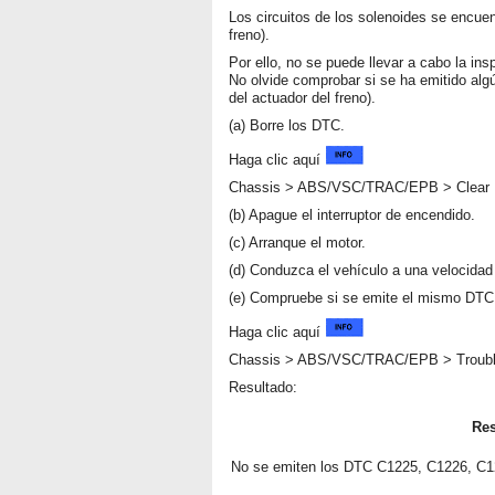
Los circuitos de los solenoides se encuen
freno).
Por ello, no se puede llevar a cabo la ins
No olvide comprobar si se ha emitido alg
del actuador del freno).
(a) Borre los DTC.
Haga clic aquí
Chassis > ABS/VSC/TRAC/EPB > Clear
(b) Apague el interruptor de encendido.
(c) Arranque el motor.
(d) Conduzca el vehículo a una velocida
(e) Compruebe si se emite el mismo DTC
Haga clic aquí
Chassis > ABS/VSC/TRAC/EPB > Troub
Resultado:
Res
No se emiten los DTC C1225, C1226, C