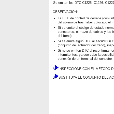
Se emiten los DTC C1225, C1226, C122
OBSERVACIÓN:
La ECU de control de derrape (conjunto
del solenoide tras haber colocado el 
Si se emite el código de estado norm
conectores, el mazo de cables y los f
del freno).
Si se emite algún DTC al sacudir un c
(conjunto del actuador del freno), ins
Si no se emiten DTC al reconfirmar l
intermitentes, ya que cabe la posibil
conexión de un terminal del conector.
A
INSPECCIONE CON EL MÉTODO D
B
SUSTITUYA EL CONJUNTO DEL A