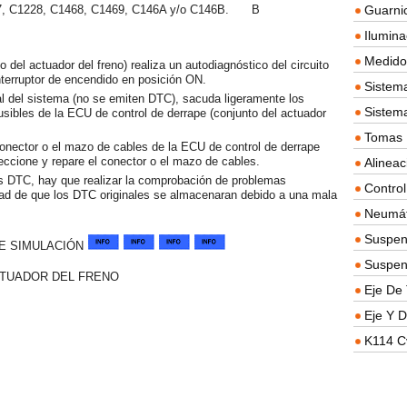
7, C1228, C1468, C1469, C146A y/o C146B.
B
Guarnic
Ilumina
Medidor
 del actuador del freno) realiza un autodiagnóstico del circuito
interruptor de encendido en posición ON.
Sistema
al del sistema (no se emiten DTC), sacuda ligeramente los
Sistem
usibles de la ECU de control de derrape (conjunto del actuador
Tomas D
onector o el mazo de cables de la ECU de control de derrape
peccione y repare el conector o el mazo de cables.
Alineac
os DTC, hay que realizar la comprobación de problemas
Contro
idad de que los DTC originales se almacenaran debido a una mala
Neumát
Suspen
E SIMULACIÓN
Suspen
CTUADOR DEL FRENO
Eje De 
Eje Y D
K114 C