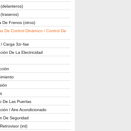
(delanteros)
(traseros)
a De Frenos (otros)
s De Control Dinámico / Control De
 / Carga 3zr-fae
ución De La Electricidad
cción
imiento
isión
os
o De Las Puertas
ción / Aire Acondicionado
ón De Seguridad
Retrovisor (int)