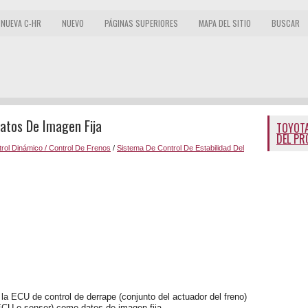
NUEVA C-HR
NUEVO
PÁGINAS SUPERIORES
MAPA DEL SITIO
BUSCAR
Datos De Imagen Fija
TOYOTA
DEL PR
rol Dinámico / Control De Frenos
/
Sistema De Control De Estabilidad Del
a ECU de control de derrape (conjunto del actuador del freno)
ECU o sensor) como datos de imagen fija.