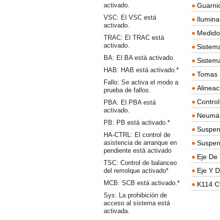
activado.
Guarnic
VSC: El VSC está
Ilumina
activado.
Medidor
TRAC: El TRAC está
activado.
Sistema
BA: El BA está activado.
Sistem
HAB: HAB está activado.*
Tomas D
Fallo: Se activa el modo a
Alineac
prueba de fallos.
Contro
PBA: El PBA está
activado.
Neumát
PB: PB está activado.*
Suspen
HA-CTRL: El control de
asistencia de arranque en
Suspen
pendiente está activado
Eje De 
TSC: Control de balanceo
Eje Y D
del remolque activado*
MCB: SCB está activado.*
K114 C
Sys: La prohibición de
acceso al sistema está
activada.