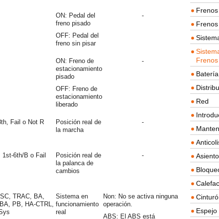
Frenos 
ON: Pedal del
-
freno pisado
Frenos 
OFF: Pedal del
Sistem
freno sin pisar
Sistema
Frenos
ON: Freno de
-
estacionamiento
Batería
pisado
Distrib
OFF: Freno de
estacionamiento
Red
liberado
Introdu
th, Fail o Not R
Posición real de
-
Manten
la marcha
Anticol
 1st-6th/B o Fail
Posición real de
-
Asient
la palanca de
Bloque
cambios
Calefac
VSC, TRAC, BA,
Sistema en
Non: No se activa ninguna
Cintur
PBA, PB, HA-CTRL,
funcionamiento
operación.
Espejo 
Sys
real
ABS: El ABS está