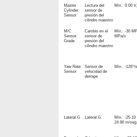
Master
Lectura del
Mín.: 0.00 V
Cylinder
sensor de
Sensor
presión del
cilindro maestro
M/C
Cambio en el
Mín.: -30 MP
Sensor
sensor de
MPa/s
Grade
presión del
cilindro maestro
Yaw Rate
Sensor de
Mín.: -128°/
Sensor
velocidad de
derrape
Lateral G
Lateral G
Mín.: -25.10
24.90 m/seg