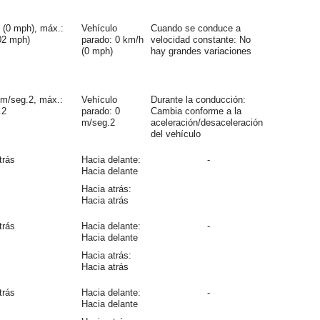
 (0 mph), máx.:
Vehículo
Cuando se conduce a
02 mph)
parado: 0 km/h
velocidad constante: No
(0 mph)
hay grandes variaciones
 m/seg.2, máx.:
Vehículo
Durante la conducción:
.2
parado: 0
Cambia conforme a la
m/seg.2
aceleración/desaceleración
del vehículo
trás
Hacia delante:
-
Hacia delante
Hacia atrás:
Hacia atrás
trás
Hacia delante:
-
Hacia delante
Hacia atrás:
Hacia atrás
trás
Hacia delante:
-
Hacia delante