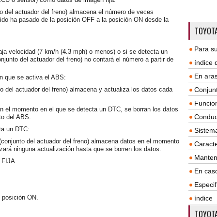
to del actuador del freno) almacena el número de veces
dido ha pasado de la posición OFF a la posición ON desde la
TOYOTA
Para su
baja velocidad (7 km/h (4.3 mph) o menos) o si se detecta un
junto del actuador del freno) no contará el número a partir de
índice
En aras
n que se activa el ABS:
o del actuador del freno) almacena y actualiza los datos cada
Conjun
Funcio
 el momento en el que se detecta un DTC, se borran los datos
Conduc
to del ABS.
ta un DTC:
Sistem
(conjunto del actuador del freno) almacena datos en el momento
Caracte
zará ninguna actualización hasta que se borren los datos.
Manten
FIJA
En cas
Especif
n posición ON.
índice
TOYOTA