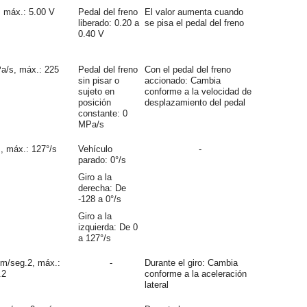
, máx.: 5.00 V
Pedal del freno
El valor aumenta cuando
liberado: 0.20 a
se pisa el pedal del freno
0.40 V
a/s, máx.: 225
Pedal del freno
Con el pedal del freno
sin pisar o
accionado: Cambia
sujeto en
conforme a la velocidad de
posición
desplazamiento del pedal
constante: 0
MPa/s
s, máx.: 127°/s
Vehículo
-
parado: 0°/s
Giro a la
derecha: De
-128 a 0°/s
Giro a la
izquierda: De 0
a 127°/s
 m/seg.2, máx.:
-
Durante el giro: Cambia
.2
conforme a la aceleración
lateral