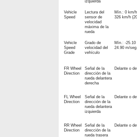
izquierda
Vehicle
Lectura del
Mín.: 0 km/h
Speed
sensor de
326 km/h (2
velocidad
máxima de la
rueda
Vehicle
Grado de
Mín.: -25.10
Speed
velocidad del
24.90 m/seg
Grade
vehículo
FR Wheel
Señal de la
Delante o de
Direction
dirección de la
rueda delantera
derecha
FL Wheel
Señal de la
Delante o de
Direction
dirección de la
rueda delantera
izquierda
RR Wheel
Señal de la
Delante o de
Direction
dirección de la
rueda trasera