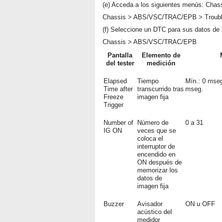
(e) Acceda a los siguientes menús: Cha
Chassis > ABS/VSC/TRAC/EPB > Troub
(f) Seleccione un DTC para sus datos de 
Chassis > ABS/VSC/TRAC/EPB
Pantalla
Elemento de
del tester
medición
Elapsed
Tiempo
Mín.: 0 mseg
Time after
transcurrido tras
mseg.
Freeze
imagen fija
Trigger
Number of
Número de
0 a 31
IG ON
veces que se
coloca el
interruptor de
encendido en
ON después de
memorizar los
datos de
imagen fija
Buzzer
Avisador
ON u OFF
acústico del
medidor