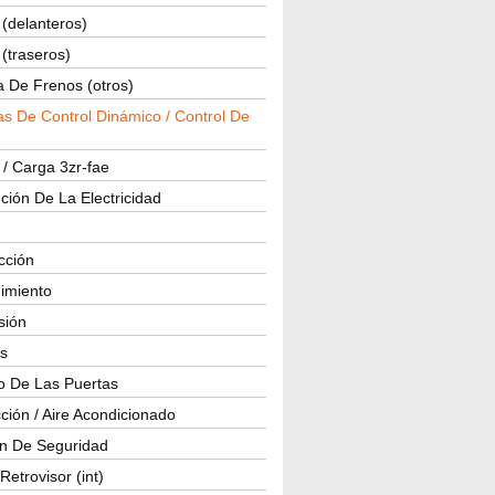
(delanteros)
(traseros)
a De Frenos (otros)
s De Control Dinámico / Control De
 / Carga 3zr-fae
ución De La Electricidad
cción
imiento
isión
os
o De Las Puertas
ción / Aire Acondicionado
ón De Seguridad
Retrovisor (int)