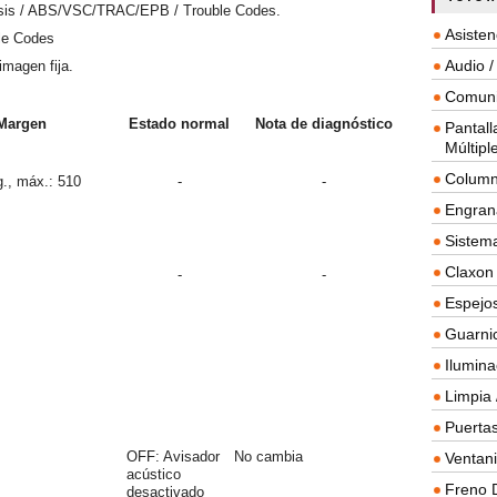
ssis / ABS/VSC/TRAC/EPB / Trouble Codes.
Asisten
le Codes
Audio /
imagen fija.
Comuni
Margen
Estado normal
Nota de diagnóstico
Pantall
Múltipl
Column
., máx.: 510
-
-
Engrana
Sistema
Claxon
-
-
Espejos
Guarnic
Ilumina
Limpia 
Puertas
OFF: Avisador
No cambia
Ventanil
acústico
Freno 
desactivado