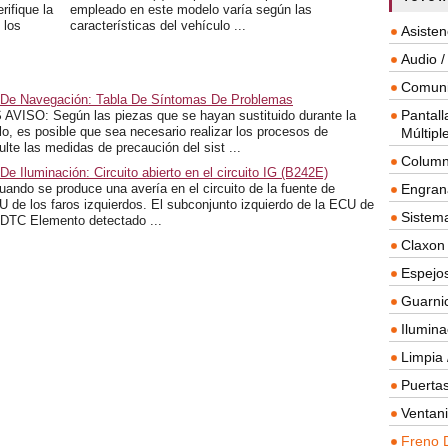
fique la
empleado en este modelo varía según las
 los
características del vehículo ...
Asisten
Audio /
Comuni
a De Navegación: Tabla De Síntomas De Problemas
Pantall
O: Según las piezas que se hayan sustituido durante la
o, es posible que sea necesario realizar los procesos de
Múltipl
sulte las medidas de precaución del sist ...
Column
 Iluminación: Circuito abierto en el circuito IG (B242E)
o se produce una avería en el circuito de la fuente de
Engrana
U de los faros izquierdos. El subconjunto izquierdo de la ECU de
Sistema
 DTC Elemento detectado ...
Claxon
Espejos
Guarnic
Ilumina
Limpia 
Puertas
Ventanil
Freno 