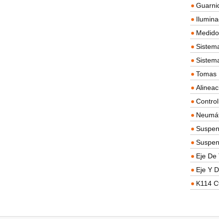
Guarnic
Ilumina
Medidor
Sistema
Sistem
Tomas D
Alineac
Contro
Neumát
Suspen
Suspen
Eje De 
Eje Y D
K114 C