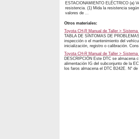
ESTACIONAMIENTO ELÉCTRICO (a) Veri
resistencia. (1) Mida la resistencia según
valores de ...
Otros materiales:
Toyota CH-R Manual de Taller > Sistem
TABLA DE SÍNTOMAS DE PROBLEMAS AVIS
inspección o el mantenimiento del vehícul
inicialización, registro o calibración. Con
Toyota CH-R Manual de Taller > Sistema De
DESCRIPCIÓN Este DTC se almacena cuand
alimentación IG del subconjunto de la EC
los faros almacena el DTC B242E. N° de