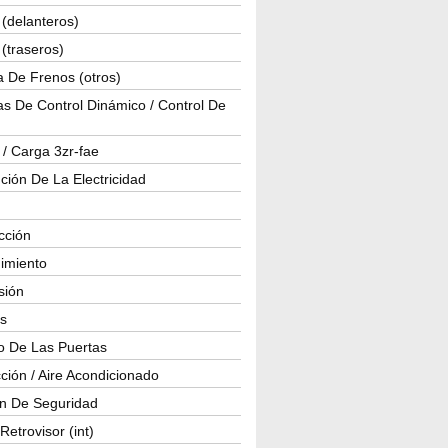
(delanteros)
(traseros)
a De Frenos (otros)
s De Control Dinámico / Control De
 / Carga 3zr-fae
ución De La Electricidad
cción
imiento
isión
os
o De Las Puertas
ción / Aire Acondicionado
ón De Seguridad
Retrovisor (int)