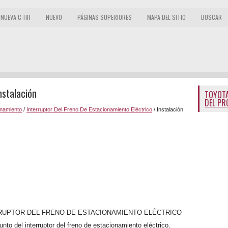
NUEVA C-HR
NUEVO
PÁGINAS SUPERIORES
MAPA DEL SITIO
BUSCAR
nstalación
TOYOTA
DEL PR
namiento
/
Interruptor Del Freno De Estacionamiento Eléctrico
/ Instalación
RRUPTOR DEL FRENO DE ESTACIONAMIENTO ELÉCTRICO
unto del interruptor del freno de estacionamiento eléctrico.