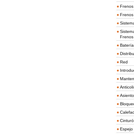
Frenos 
Frenos 
Sistem
Sistema
Frenos
Batería
Distrib
Red
Introdu
Manten
Anticol
Asient
Bloque
Calefac
Cintur
Espejo 