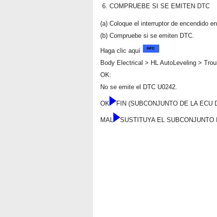
6.
COMPRUEBE SI SE EMITEN DTC
(a) Coloque el interruptor de encendido e
(b) Compruebe si se emiten DTC.
Haga clic aquí
Body Electrical > HL AutoLeveling > Tro
OK:
No se emite el DTC U0242.
OK
FIN (SUBCONJUNTO DE LA ECU
MAL
SUSTITUYA EL SUBCONJUNTO 