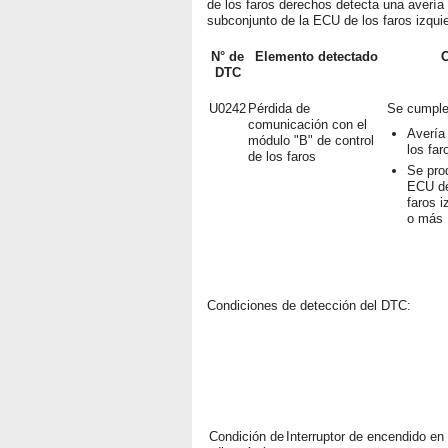
de los faros derechos detecta una avería 
subconjunto de la ECU de los faros izqu
N° de
Elemento detectado
C
DTC
U0242
Pérdida de
Se cumple 
comunicación con el
Avería
módulo "B" de control
los fa
de los faros
Se pro
ECU de
faros 
o más
Condiciones de detección del DTC:
Condición de
Interruptor de encendido en