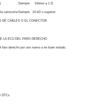
)
Siempre
Inferior a 1 Ω
la carrocería
Siempre
10 kΩ o superior
O DE CABLES O EL CONECTOR
E LA ECU DEL FARO DERECHO
el faro derecho por uno nuevo o en buen estado.
ar DTCs