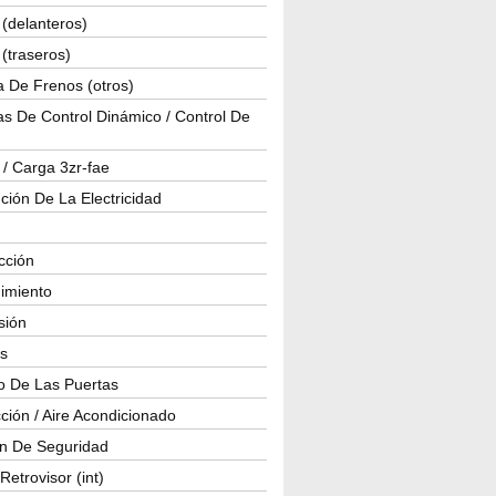
(delanteros)
(traseros)
a De Frenos (otros)
s De Control Dinámico / Control De
 / Carga 3zr-fae
ución De La Electricidad
cción
imiento
isión
os
o De Las Puertas
ción / Aire Acondicionado
ón De Seguridad
Retrovisor (int)