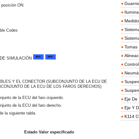
Guarnic
n posición ON.
Ilumina
Medidor
Sistema
uble Codes
Sistem
Tomas D
Alineac
 DE SIMULACIÓN
Contro
Neumát
Suspen
ABLES Y EL CONECTOR (SUBCONJUNTO DE LA ECU DE
BCONJUNTO DE LA ECU DE LOS FAROS DERECHOS)
Suspen
njunto de la ECU del faro izquierdo.
Eje De 
njunto de la ECU del faro derecho.
Eje Y D
e la siguiente tabla.
K114 C
Estado
Valor especificado