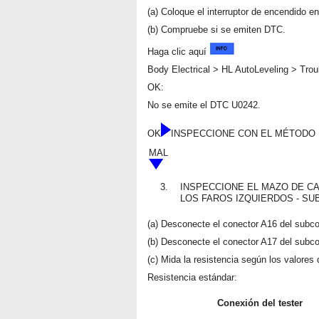
(a) Coloque el interruptor de encendido e
(b) Compruebe si se emiten DTC.
Haga clic aquí
Body Electrical > HL AutoLeveling > Tro
OK:
No se emite el DTC U0242.
OK
INSPECCIONE CON EL MÉTODO
MAL
3.
INSPECCIONE EL MAZO DE C
LOS FAROS IZQUIERDOS - SU
(a) Desconecte el conector A16 del subco
(b) Desconecte el conector A17 del subco
(c) Mida la resistencia según los valores d
Resistencia estándar:
Conexión del tester