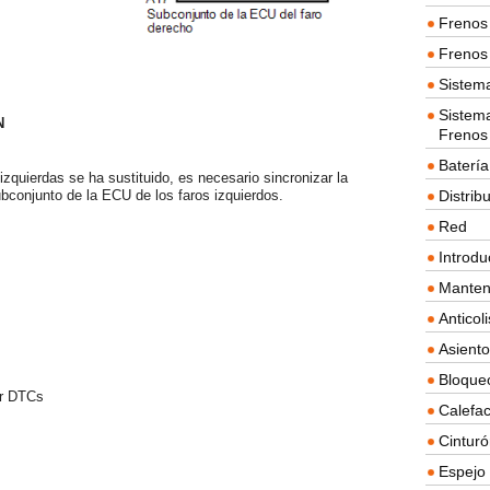
Frenos 
Frenos 
Sistem
Sistema
N
Frenos
Batería
izquierdas se ha sustituido, es necesario sincronizar la
Distrib
subconjunto de la ECU de los faros izquierdos.
Red
Introdu
Manten
Anticol
Asient
Bloque
ar DTCs
Calefac
Cintur
Espejo 