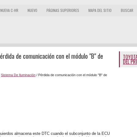
NUEVA C-HR
NUEVO
PÁGINAS SUPERIORES
MAPA DEL SITIO
BUSCAR
Pérdida de comunicación con el módulo "B" de
TOYOTA
DEL PR
/
Sistema De Iluminación
/ Pérdida de comunicación con el módulo "B" de
zquierdos almacena este DTC cuando el subconjunto de la ECU