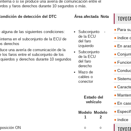
interna o si se produce una avería de comunicación entre el
ierdos y faros derechos durante 10 segundos o más.
ondición de detección del DTC
Área afectada
Nota
TOYOTA
Para su
alguna de las siguientes condiciones:
Subconjunto
-
de la ECU
índice
 interna en el subconjunto de la ECU de
del faro
ros derechos
izquierdo
En aras
duce una avería de comunicación de la
Subconjunto
Conjun
 los faros entre el subconjunto de los
de la ECU
izquierdos y derechos durante 10 segundos
del faro
Funcio
derecho
Conduc
Mazo de
cables o
Sistem
conector
Caracte
Manten
Estado del
vehículo
En cas
Especif
Modelo
Modelo
1
2
índice
 posición ON
○
○
TOYOTA