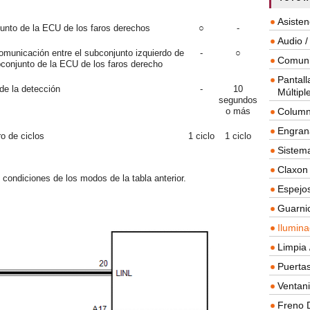
Asisten
junto de la ECU de los faros derechos
○
-
Audio /
omunicación entre el subconjunto izquierdo de
-
○
Comuni
bconjunto de la ECU de los faros derecho
Pantall
e la detección
-
10
Múltipl
segundos
o más
Column
Engrana
o de ciclos
1 ciclo
1 ciclo
Sistema
Claxon
condiciones de los modos de la tabla anterior.
Espejos
Guarnic
Ilumina
Limpia 
Puertas
Ventanil
Freno 