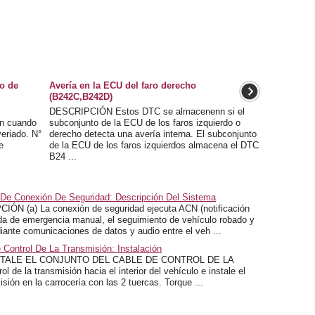
o de
Avería en la ECU del faro derecho
(B242C,B242D)
DESCRIPCIÓN Estos DTC se almacenenn si el
n cuando
subconjunto de la ECU de los faros izquierdo o
eriado. N°
derecho detecta una avería interna. El subconjunto
e
de la ECU de los faros izquierdos almacena el DTC
B24 ...
 De Conexión De Seguridad: Descripción Del Sistema
(a) La conexión de seguridad ejecuta ACN (notificación
ada de emergencia manual, el seguimiento de vehículo robado y
diante comunicaciones de datos y audio entre el veh ...
 Control De La Transmisión: Instalación
STALE EL CONJUNTO DEL CABLE DE CONTROL DE LA
de la transmisión hacia el interior del vehículo e instale el
isión en la carrocería con las 2 tuercas. Torque ...