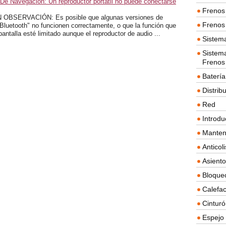
De Navegación: Un reproductor portátil no puede conectarse
Frenos 
BSERVACIÓN: Es posible que algunas versiones de
Frenos 
Bluetooth" no funcionen correctamente, o que la función que
 pantalla esté limitado aunque el reproductor de audio ...
Sistem
Sistema
Frenos
Batería
Distrib
Red
Introdu
Manten
Anticol
Asient
Bloque
Calefac
Cintur
Espejo 