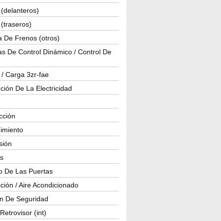
(delanteros)
(traseros)
a De Frenos (otros)
s De Control Dinámico / Control De
 / Carga 3zr-fae
ución De La Electricidad
cción
imiento
isión
os
o De Las Puertas
ción / Aire Acondicionado
ón De Seguridad
Retrovisor (int)