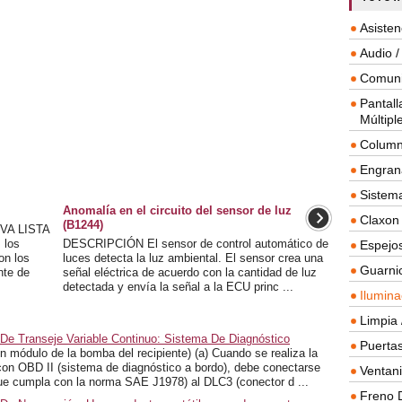
Asisten
Audio /
Comuni
Pantall
Múltipl
Column
Engrana
Sistema
Anomalía en el circuito del sensor de luz
Claxon
(B1244)
VA LISTA
 los
DESCRIPCIÓN El sensor de control automático de
Espejos
on los
luces detecta la luz ambiental. El sensor crea una
Guarnic
nte de
señal eléctrica de acuerdo con la cantidad de luz
detectada y envía la señal a la ECU princ ...
Ilumina
Limpia 
De Transeje Variable Continuo: Sistema De Diagnóstico
Puertas
ulo de la bomba del recipiente) (a) Cuando se realiza la
 con OBD II (sistema de diagnóstico a bordo), debe conectarse
Ventanil
e cumpla con la norma SAE J1978) al DLC3 (conector d ...
Freno 