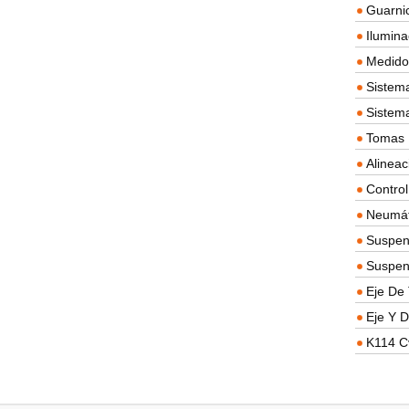
Guarnic
Ilumina
Medidor
Sistema
Sistem
Tomas D
Alineac
Contro
Neumát
Suspen
Suspen
Eje De 
Eje Y D
K114 C