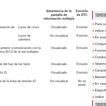
Advertencia de la
Emisión
TOYOTA
pantalla de
de DTC
información múltiple
Para su
minación de
Luces de cruce
Visualizado
Emisión
índice
Luces de
Sin visualizar
Emisión
En aras
carretera
Conjun
a anterior (comunicación con la
Visualizado
Emisión
Funcio
ería [ECU de la red múltiplex
Conduc
Sistem
l del haz de los faros
Visualizado
Emisión
Caracte
ión IG
Visualizado
Emisión
Manten
a de la línea de tensión IG
Sin visualizar
No se
En cas
emite
Especif
índice
TOYOTA