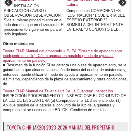
Lateral
INSTALACIÓN
PRECAUCIÓN / AVISO /
Componentes COMPONENTES
OBSERVACIÓN OBSERVACIÓN:
ILUSTRACIÓN *1 CUBIERTA DEL
Siga el mismo procedimiento en el
ESPEJO EXTERIOR *2
lado derecho que en el izquierdo. El
BOMBILLA DEL INTERMITENTE
procedimiento siguiente es para el
LATERAL *3 CONJUNTO DEL ...
lado izquierdo ...
Otros materiales:
Toyota CH-R Manual del propetario > S-IPA (Sistema de aparcamiento
inteligente sencillo): Cómo aparcar en paralelo (modo de ayuda al
aparcamiento en paralelo)
■ Resumen de la función Si se detecta una plaza de aparcamiento, se le
guiará hasta que alcance la posición de inicio del control de asistencia y,
entonces, puede utilizar el modo de ayuda al aparcamiento en paralelo.
Asimismo, dependiendo de la plaza de aparcamiento y otras condiciones,
de ...
Toyota CH-R Manual de Taller > Luz De La Guantera: Inspección
INSPECCIÓN PROCEDIMIENTO 1. INSPECCIONE EL CONJUNTO DE
LA LUZ DE LA GUANTERA (a) Compruebe si el LED se enciende. (1)
Aplique tensión de la batería al conjunto de la luz de la guantera y
compruebe si se enciende el LED. OK: Condición de medida ...
TOYOTA C-HR (AX20) 2023-2026 MANUAL DEL PROPETARIO