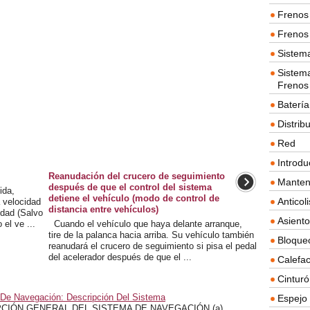
Frenos 
Frenos 
Sistem
Sistema
Frenos
Batería
Distrib
Red
Introdu
Reanudación del crucero de seguimiento
Manten
después de que el control del sistema
ida,
detiene el vehículo (modo de control de
Anticol
a velocidad
distancia entre vehículos)
dad (Salvo
Asient
el ve ...
Cuando el vehículo que haya delante arranque,
tire de la palanca hacia arriba. Su vehículo también
Bloque
reanudará el crucero de seguimiento si pisa el pedal
del acelerador después de que el ...
Calefac
Cintur
 De Navegación: Descripción Del Sistema
Espejo 
CIÓN GENERAL DEL SISTEMA DE NAVEGACIÓN (a)