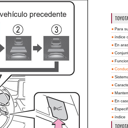
TOYOTA
Para su
índice
En aras
Conjun
Funcio
Conduc
Sistem
Caracte
Manten
En cas
Especif
índice
TOYOTA