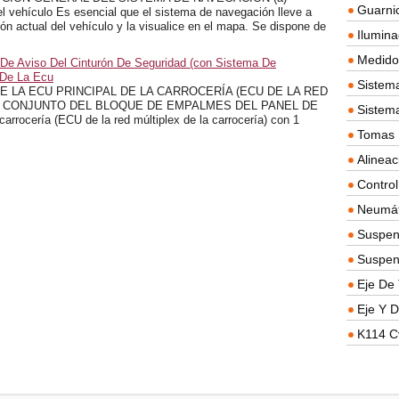
Guarnic
l vehículo Es esencial que el sistema de navegación lleve a
ón actual del vehículo y la visualice en el mapa. Se dispone de
Ilumina
Medidor
 De Aviso Del Cinturón De Seguridad (con Sistema De
 De La Ecu
Sistema
 LA ECU PRINCIPAL DE LA CARROCERÍA (ECU DE LA RED
L CONJUNTO DEL BLOQUE DE EMPALMES DEL PANEL DE
Sistem
rocería (ECU de la red múltiplex de la carrocería) con 1
Tomas D
Alineac
Contro
Neumát
Suspen
Suspen
Eje De 
Eje Y D
K114 C