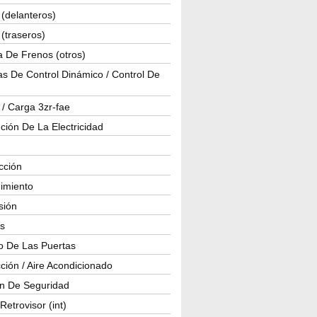
(delanteros)
(traseros)
a De Frenos (otros)
s De Control Dinámico / Control De
 / Carga 3zr-fae
ución De La Electricidad
cción
imiento
isión
os
o De Las Puertas
ción / Aire Acondicionado
ón De Seguridad
Retrovisor (int)