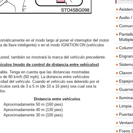
Asisten
Audio /
Comuni
Pantall
Múltipl
tomáticamente en el modo largo al poner el interruptor del motor
ma de llave inteligente) o en el modo IGNITION ON (vehículos
Column
Engrana
 usted, también se mostrará la marca del vehículo precedente.
Sistema
hículos (modo de control de
distancia entre vehículos)
 tabla. Tenga en cuenta que las distancias mostradas
Claxon
o de 80 km/h (50 mph). La distancia entre vehículos
Espejos
idad del vehículo. Cuando el vehículo sea detenido por el
hículos será de 3 a 5 m (de 10 a 16 pies) sea cual sea la
Guarnic
los.
Ilumina
Distancia entre vehículos
Aproximadamente 50 m (160 pies)
Limpia 
Aproximadamente 40 m (130 pies)
Puertas
Aproximadamente 30 m (100 pies)
Ventanil
Freno 