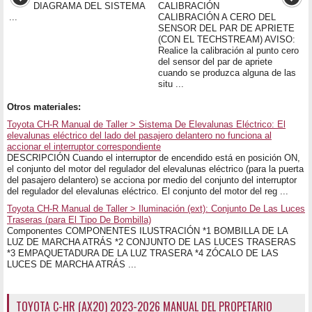
DIAGRAMA DEL SISTEMA
CALIBRACIÓN
...
CALIBRACIÓN A CERO DEL
SENSOR DEL PAR DE APRIETE
(CON EL TECHSTREAM) AVISO:
Realice la calibración al punto cero
del sensor del par de apriete
cuando se produzca alguna de las
situ ...
Otros materiales:
Toyota CH-R Manual de Taller > Sistema De Elevalunas Eléctrico: El
elevalunas eléctrico del lado del pasajero delantero no funciona al
accionar el interruptor correspondiente
DESCRIPCIÓN Cuando el interruptor de encendido está en posición ON,
el conjunto del motor del regulador del elevalunas eléctrico (para la puerta
del pasajero delantero) se acciona por medio del conjunto del interruptor
del regulador del elevalunas eléctrico. El conjunto del motor del reg ...
Toyota CH-R Manual de Taller > Iluminación (ext): Conjunto De Las Luces
Traseras (para El Tipo De Bombilla)
Componentes COMPONENTES ILUSTRACIÓN *1 BOMBILLA DE LA
LUZ DE MARCHA ATRÁS *2 CONJUNTO DE LAS LUCES TRASERAS
*3 EMPAQUETADURA DE LA LUZ TRASERA *4 ZÓCALO DE LAS
LUCES DE MARCHA ATRÁS ...
TOYOTA C-HR (AX20) 2023-2026 MANUAL DEL PROPETARIO