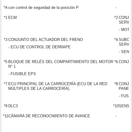
*A
con control de seguridad de la posición P
-
*1
ECM
*2
CONJU
SERVO
- MOT
*3
CONJUNTO DEL ACTUADOR DEL FRENO
*4
SUBCO
SERVO
- ECU DE CONTROL DE DERRAPE
- SEN
*5
BLOQUE DE RELÉS DEL COMPARTIMIENTO DEL MOTOR
*6
CONJU
N° 1
- FUSIBLE EPS
*7
ECU PRINCIPAL DE LA CARROCERÍA (ECU DE LA RED
*8
CONJU
MÚLTIPLEX DE LA CARROCERÍA)
PANEL
- FUSI
*9
DLC3
*10
SENSO
*11
CÁMARA DE RECONOCIMIENTO DE AVANCE
-