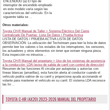
ENCENDIDO (a) El tipo de
interruptor de encendido empleado
en este modelo varía según las
características del vehículo. En la
siguiente tabla se ...
Otros materiales:
Toyota CH-R Manual de Taller > Sistema Eléctrico Del Cierre
Centralizado De Puertas: Lista De Datos / Prueba Activa
LISTA DE DATOS / PRUEBA ACTIVA LISTA DE DATOS
OBSERVACIÓN: La utilización del Techstream para leer la lista de datos
permite leer los valores o los estados de los interruptores, los sensores,
los actuadores y otros elementos sin tener que extraer ninguna pieza.
Esta inspección no intrusiva ...
Toyota CH-R Manual del propetario > Uso de los sistemas de asistencia
a la conducción: LDA (aviso de salida de carril con control de dirección)
Resumen de las funciones Al circular por autopistas y autovías con
líneas blancas (amarillas), esta función alerta al conductor cuando el
vehículo podría salirse de su carril y proporciona ayuda accionando el
volante para mantener el vehículo en su carril. El sistema LDA reconoce
las lín ...
TOYOTA C-HR (AX20) 2023-2026 MANUAL DEL PROPETARIO