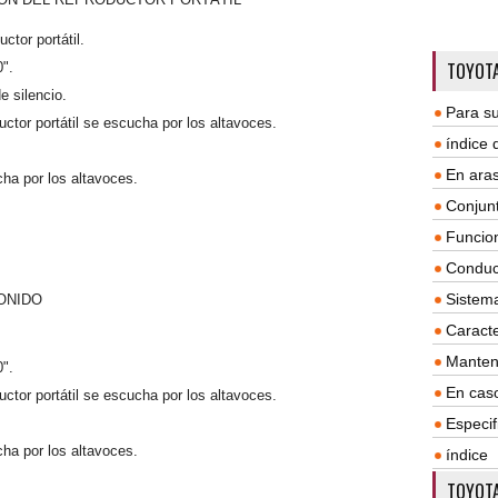
ctor portátil.
TOYOTA
0".
 silencio.
Para su
uctor portátil se escucha por los altavoces.
índice
En aras
cha por los altavoces.
Conjun
Funcio
Conduc
Sistem
ONIDO
Caracte
Manten
0".
En cas
uctor portátil se escucha por los altavoces.
Especif
cha por los altavoces.
índice
TOYOTA