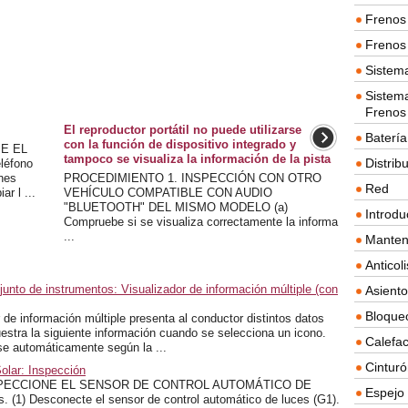
Frenos 
Frenos 
Sistem
Sistema
Frenos
El reproductor portátil no puede utilizarse
Batería
con la función de dispositivo integrado y
E EL
tampoco se visualiza la información de la pista
Distrib
léfono
ones
PROCEDIMIENTO 1. INSPECCIÓN CON OTRO
Red
r l ...
VEHÍCULO COMPATIBLE CON AUDIO
"BLUETOOTH" DEL MISMO MODELO (a)
Introdu
Compruebe si se visualiza correctamente la informa
...
Manten
Anticol
unto de instrumentos: Visualizador de información múltiple (con
Asient
Bloque
r de información múltiple presenta al conductor distintos datos
estra la siguiente información cuando se selecciona un icono.
Calefac
rse automáticamente según la ...
Cintur
olar: Inspección
SPECCIONE EL SENSOR DE CONTROL AUTOMÁTICO DE
Espejo 
 (1) Desconecte el sensor de control automático de luces (G1).