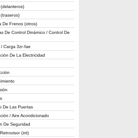
(delanteros)
(traseros)
a De Frenos (otros)
s De Control Dinámico / Control De
 / Carga 3zr-fae
ución De La Electricidad
cción
imiento
isión
os
o De Las Puertas
ción / Aire Acondicionado
ón De Seguridad
Retrovisor (int)