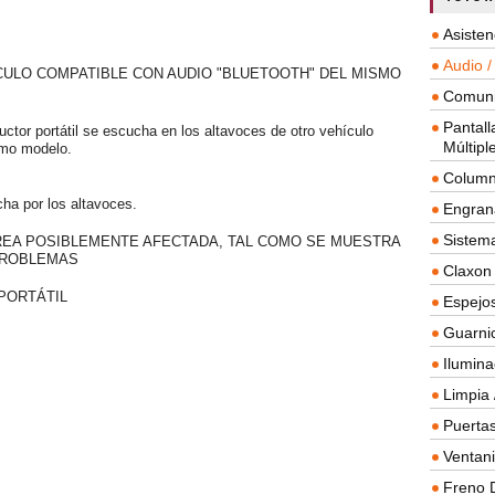
Asisten
Audio /
CULO COMPATIBLE CON AUDIO "BLUETOOTH" DEL MISMO
Comuni
Pantall
uctor portátil se escucha en los altavoces de otro vehículo
Múltipl
smo modelo.
Column
cha por los altavoces.
Engrana
Sistema
REA POSIBLEMENTE AFECTADA, TAL COMO SE MUESTRA
PROBLEMAS
Claxon
PORTÁTIL
Espejos
Guarnic
Ilumina
Limpia 
Puertas
Ventanil
Freno 