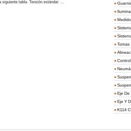
a siguiente tabla. Tensión estándar: ...
Guarnic
Ilumina
Medidor
Sistema
Sistem
Tomas D
Alineac
Contro
Neumát
Suspen
Suspen
Eje De 
Eje Y D
K114 C