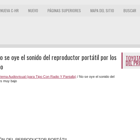
NUEVA C-HR
NUEVO
PÁGINAS SUPERIORES
MAPA DEL SITIO
BUSCAR
 se oye el sonido del reproductor portátil por los
TOYOTA
DEL PR
jo
stema Audiovisual (para Tipo Con Radio Y Pantalla)
/ No se oye el sonido del
 es muy bajo
IÓN DEL REPRODUCTOR PORTÁTIL