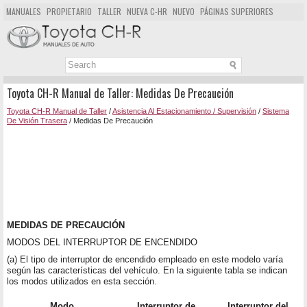
MANUALES
PROPIETARIO
TALLER
NUEVA C-HR
NUEVO
PÁGINAS SUPERIORES
MAPA DEL SITIO
BUSCAR
Toyota CH-R Manual de Taller: Medidas De Precaución
Toyota CH-R Manual de Taller
/
Asistencia Al Estacionamiento / Supervisión
/
Sistema
De Visión Trasera
/ Medidas De Precaución
MEDIDAS DE PRECAUCIÓN
MODOS DEL INTERRUPTOR DE ENCENDIDO
(a) El tipo de interruptor de encendido empleado en este modelo varía
según las características del vehículo. En la siguiente tabla se indican
los modos utilizados en esta sección.
Modo
Interruptor de
Interruptor del