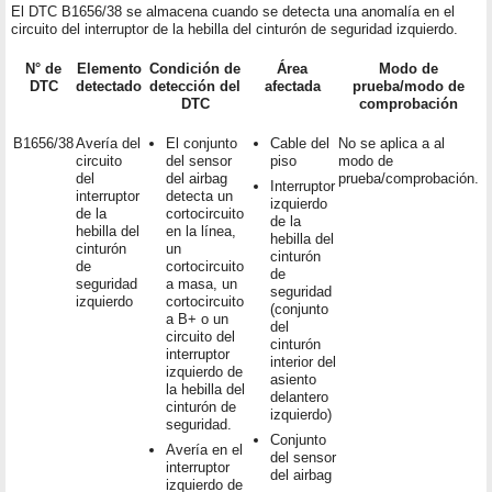
El DTC B1656/38 se almacena cuando se detecta una anomalía en el
circuito del interruptor de la hebilla del cinturón de seguridad izquierdo.
N° de
Elemento
Condición de
Área
Modo de
DTC
detectado
detección del
afectada
prueba/modo de
DTC
comprobación
B1656/38
Avería del
El conjunto
Cable del
No se aplica a al
circuito
del sensor
piso
modo de
del
del airbag
prueba/comprobación.
Interruptor
interruptor
detecta un
izquierdo
de la
cortocircuito
de la
hebilla del
en la línea,
hebilla del
cinturón
un
cinturón
de
cortocircuito
de
seguridad
a masa, un
seguridad
izquierdo
cortocircuito
(conjunto
a B+ o un
del
circuito del
cinturón
interruptor
interior del
izquierdo de
asiento
la hebilla del
delantero
cinturón de
izquierdo)
seguridad.
Conjunto
Avería en el
del sensor
interruptor
del airbag
izquierdo de