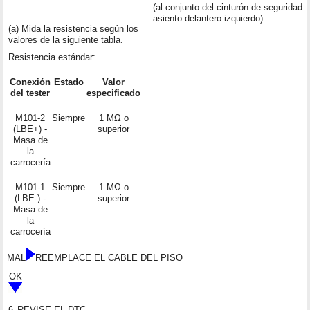
(al conjunto del cinturón de seguridad in
asiento delantero izquierdo)
(a) Mida la resistencia según los
valores de la siguiente tabla.
Resistencia estándar:
Conexión
Estado
Valor
del tester
especificado
M101-2
Siempre
1 MΩ o
(LBE+) -
superior
Masa de
la
carrocería
M101-1
Siempre
1 MΩ o
(LBE-) -
superior
Masa de
la
carrocería
MAL
REEMPLACE EL CABLE DEL PISO
OK
6.
REVISE EL DTC