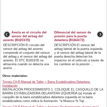
Avería en el circuito del
Diferencial del sensor de
sensor del airbag del
presión para la puerta
asiento (B1653/35)
delantera (B166A/72)
DESCRIPCIÓN El circuito del
DESCRIPCIÓN El sensor del
sensor del airbag del asiento
airbag lateral de la puerta izquierda
comprende el conjunto del sensor
y el sensor del airbag lateral de la
del airbag y el sensor del airbag del
puerta derecha detectan los
asiento. El DTC B1653/35 se
impactos en el vehículo a través de
almacena cuando se detecta una
los cambios en la presión ...
avería ...
Otros materiales:
Toyota CH-R Manual de Taller > Barra Estabilizadora Delantera:
Instalación
INSTALACIÓN PROCEDIMIENTO 1. COLOQUE EL CASQUILLO DE LA
BARRA ESTABILIZADORA DELANTERA IZQUIERDA (a) Instale el
casquillo de la barra estabilizadora delantera izquierda en la barra
estabilizadora como indica la ilustración. *a Muesca *b Top ...
Toyota CH-R Manual de Taller > Sistema De Iluminación: Avería en la