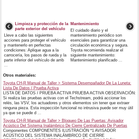
Limpieza y protección de la
Mantenimiento
parte exterior del vehículo
El cuidado diario y el
Lleve a cabo las siguientes
mantenimiento periódico son
acciones para proteger el vehículo
esenciales para garantizar una
y mantenerlo en perfectas
circulación económica y segura.
condiciones: Aplique agua a la
Toyota recomienda realizar el
carrocería, los pasos de rueda y la
siguiente mantenimiento:
parte inferior del vehículo de arrib
Mantenimiento planificado ...
...
Otros materiales:
Toyota CH-R Manual de Taller > Sistema Desempañador De La Luneta:
Lista De Datos / Prueba Activa
LISTA DE DATOS / PRUEBA ACTIVA PRUEBA ACTIVA OBSERVACIÓN:
Si realiza las pruebas activas con el Techstream, podrá accionar los
relés, las VSV, los actuadores y otros elementos sin tener que extraer
ninguna pieza. Esta inspección funcional no intrusiva puede ser muy útil
ya que se puede d ...
Toyota CH-R Manual de Taller > Bloqueo De Las Puertas: Avisador
Acústico Del Sistema Inalámbrico De Cierre Centralizado De Puertas
Componentes COMPONENTES ILUSTRACIÓN *1 AVISADOR
ACÚSTICO DEL SISTEMA INALÁMBRICO DE CIERRE