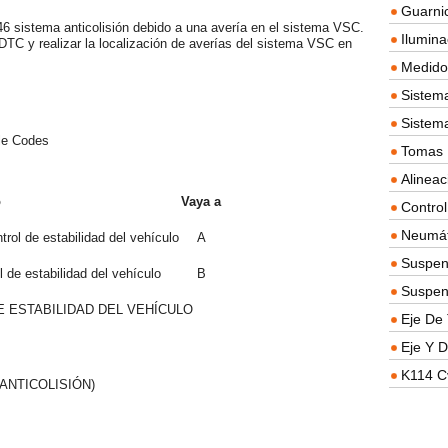
Guarnic
 sistema anticolisión debido a una avería en el sistema VSC.
Ilumina
DTC y realizar la localización de averías del sistema VSC en
Medidor
Sistema
Sistem
le Codes
Tomas D
Alineac
o
Vaya a
Contro
Neumát
rol de estabilidad del vehículo
A
Suspen
 de estabilidad del vehículo
B
Suspen
E ESTABILIDAD DEL VEHÍCULO
Eje De 
Eje Y D
K114 C
ANTICOLISIÓN)