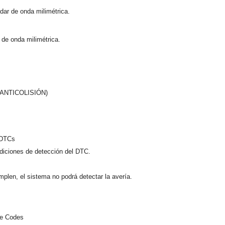
adar de onda milimétrica.
r de onda milimétrica.
ANTICOLISIÓN)
r DTCs
diciones de detección del DTC.
plen, el sistema no podrá detectar la avería.
le Codes