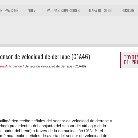
NUEVA C-HR
NUEVO
PÁGINAS SUPERIORES
MAPA DEL SITIO
BUSCAR
Sensor de velocidad de derrape (C1A46)
TOYOTA
DEL PR
ma Anticolisión
/ Sensor de velocidad de derrape (C1A46)
milimétrica recibe señales del sensor de velocidad de derrape y
rbag) procedentes del conjunto del sensor del airbag y de la
ctuador del freno) a través de la comunicación CAN. Si el
imétrica recibe señales de avería del sensor de velocidad de