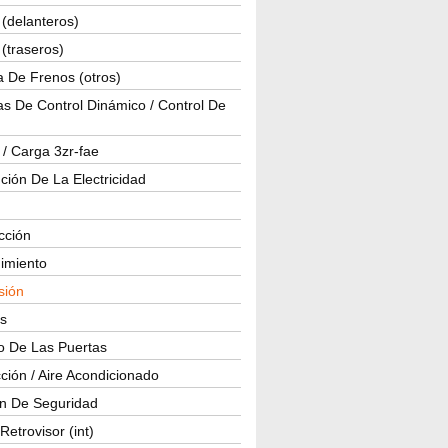
(delanteros)
(traseros)
a De Frenos (otros)
s De Control Dinámico / Control De
 / Carga 3zr-fae
ución De La Electricidad
cción
imiento
isión
os
o De Las Puertas
ción / Aire Acondicionado
ón De Seguridad
Retrovisor (int)