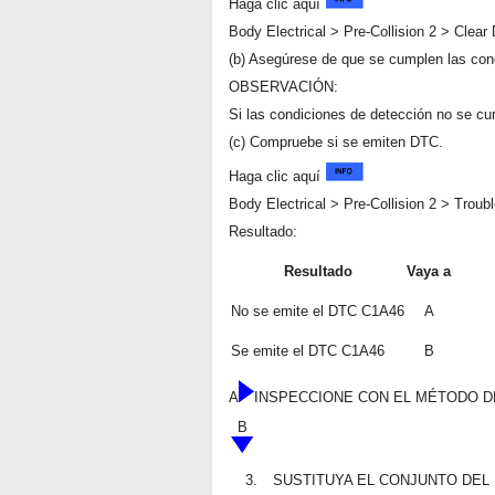
Haga clic aquí
Body Electrical > Pre-Collision 2 > Clea
(b) Asegúrese de que se cumplen las con
OBSERVACIÓN:
Si las condiciones de detección no se cum
(c) Compruebe si se emiten DTC.
Haga clic aquí
Body Electrical > Pre-Collision 2 > Troub
Resultado:
Resultado
Vaya a
No se emite el DTC C1A46
A
Se emite el DTC C1A46
B
A
INSPECCIONE CON EL MÉTODO D
B
3.
SUSTITUYA EL CONJUNTO DEL