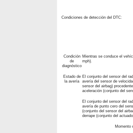
Condiciones de detección del DTC:
Condición
Mientras se conduce el vehíc
de
mph).
diagnóstico
Estado de
El conjunto del sensor del ra
la avería
avería del sensor de velocida
sensor del airbag) procedent
aceleración (conjunto del sens
El conjunto del sensor del ra
avería de punto cero del sens
(conjunto del sensor del airb
derrape (conjunto del actuador
Momento d