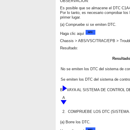
OBSERVACIÓN:
Es posible que se almacene el DTC C1A46
Por lo tanto, es necesario comprobar los 
primer lugar.
(a) Compruebe si se emiten DTC.
Haga clic aquí
Chassis > ABS/VSC/TRAC/EPB > Troub
Resultado:
Resultad
No se emiten los DTC del sistema de cont
Se emiten los DTC del sistema de control
B
VAYA AL SISTEMA DE CONTROL D
A
2.
COMPRUEBE LOS DTC (SISTEMA 
(a) Borre los DTC.