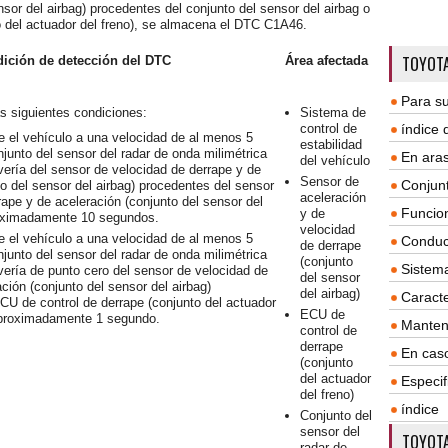
nsor del airbag) procedentes del conjunto del sensor del airbag o
o del actuador del freno), se almacena el DTC C1A46.
TOYOTA
ición de detección del DTC
Área afectada
Para su
s siguientes condiciones:
Sistema de
control de
índice
 el vehículo a una velocidad de al menos 5
estabilidad
njunto del sensor del radar de onda milimétrica
En aras
del vehículo
vería del sensor de velocidad de derrape y de
Sensor de
Conjun
to del sensor del airbag) procedentes del sensor
aceleración
rape y de aceleración (conjunto del sensor del
Funcio
y de
roximadamente 10 segundos.
velocidad
 el vehículo a una velocidad de al menos 5
Conduc
de derrape
njunto del sensor del radar de onda milimétrica
(conjunto
Sistem
vería de punto cero del sensor de velocidad de
del sensor
ción (conjunto del sensor del airbag)
del airbag)
Caracte
CU de control de derrape (conjunto del actuador
ECU de
 aproximadamente 1 segundo.
Manten
control de
derrape
En cas
(conjunto
del actuador
Especif
del freno)
índice
Conjunto del
sensor del
TOYOTA
radar de