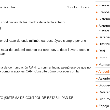
Frenos 
 de ciclos
1 ciclo
1 ciclo
Frenos 
Sistem
condiciones de los modos de la tabla anterior.
Sistema
N
Frenos
Batería
or del radar de onda milimétrica, sustitúyalo siempre por uno
Distrib
l radar de onda milimétrica por otro nuevo, debe llevar a cabo el
Red
adar.
Introdu
Manten
stema de comunicación CAN. En primer lugar, asegúrese de que no
 de comunicaciones CAN. Consulte cómo proceder con la
Anticol
Asient
Bloque
Calefac
C (SISTEMA DE CONTROL DE ESTABILIDAD DEL
Cintur
Espejo 