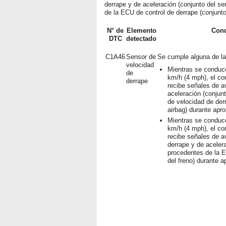
derrape y de aceleración (conjunto del se
de la ECU de control de derrape (conjunt
N° de
Elemento
Cond
DTC
detectado
C1A46
Sensor de
Se cumple alguna de la
velocidad
Mientras se conduce
de
km/h (4 mph), el co
derrape
recibe señales de a
aceleración (conjun
de velocidad de der
airbag) durante ap
Mientras se conduce
km/h (4 mph), el co
recibe señales de a
derrape y de acelera
procedentes de la E
del freno) durante