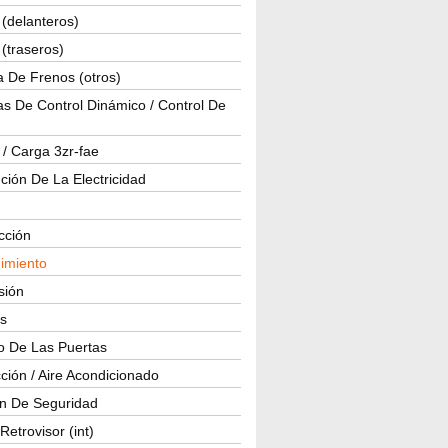
(delanteros)
(traseros)
a De Frenos (otros)
s De Control Dinámico / Control De
 / Carga 3zr-fae
ución De La Electricidad
cción
imiento
isión
os
o De Las Puertas
ción / Aire Acondicionado
ón De Seguridad
Retrovisor (int)