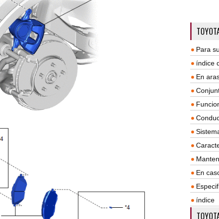
TOYOTA
Para su
índice
En aras
Conjun
Funcio
Conduc
Sistem
Caracte
Manten
En cas
Especif
índice
TOYOTA