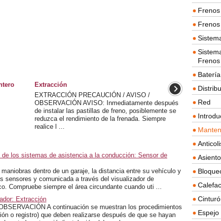
Frenos 
Frenos 
Sistem
Sistema
Frenos
Batería
ntero
Extracción
Distrib
EXTRACCIÓN PRECAUCIÓN / AVISO /
Red
OBSERVACIÓN AVISO: Inmediatamente después
de instalar las pastillas de freno, posiblemente se
Introdu
reduzca el rendimiento de la frenada. Siempre
realice l ...
Manten
Anticol
 de los sistemas de asistencia a la conducción: Sensor de
Asient
Bloque
maniobras dentro de un garaje, la distancia entre su vehículo y
s sensores y comunicada a través del visualizador de
Calefac
co. Compruebe siempre el área circundante cuando uti ...
Cintur
ador: Extracción
ERVACIÓN A continuación se muestran los procedimientos
Espejo 
zación o registro) que deben realizarse después de que se hayan