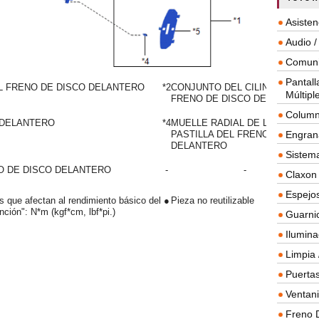
Asisten
Audio /
Comuni
Pantall
EL FRENO DE DISCO DELANTERO
*2
CONJUNTO DEL CILINDRO DEL
Múltipl
FRENO DE DISCO DELANTERO
Column
 DELANTERO
*4
MUELLE RADIAL DE LA
Engrana
PASTILLA DEL FRENO
DELANTERO
Sistema
O DE DISCO DELANTERO
-
-
Claxon
Espejos
es que afectan al rendimiento básico del
●
Pieza no reutilizable
ción": N*m (kgf*cm, lbf*pi.)
Guarnic
Ilumina
Limpia 
Puertas
Ventanil
Freno 