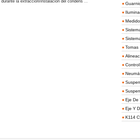
s durante la extracción/instalación del condens ...
Guarnic
Ilumina
Medidor
Sistema
Sistem
Tomas D
Alineac
Contro
Neumát
Suspen
Suspen
Eje De 
Eje Y D
K114 C