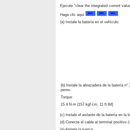
Ejecute "clear the integrated current value
Haga clic aquí
(a) Instale la batería en el vehículo.
(b) Instale la abrazadera de la batería n° 
perno.
Torque:
15.4 N·m {157 kgf·cm, 11 ft·lbf}
(c) Instale el aislante de la batería en la b
(d) Conecte el cable al terminal positivo 
(e) Apriete la tuerca.