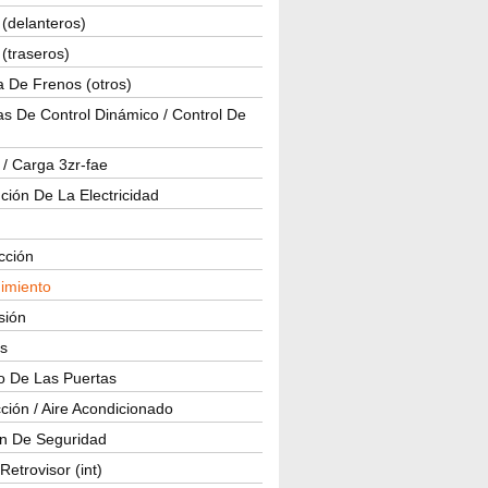
(delanteros)
(traseros)
a De Frenos (otros)
s De Control Dinámico / Control De
 / Carga 3zr-fae
ución De La Electricidad
cción
imiento
isión
os
o De Las Puertas
ción / Aire Acondicionado
ón De Seguridad
Retrovisor (int)