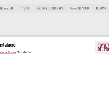
NUEVA C-HR
NUEVO
PÁGINAS SUPERIORES
MAPA DEL SITIO
BUSCAR
nstalación
TOYOTA
DEL PR
atería 3zr-fae
/ Instalación