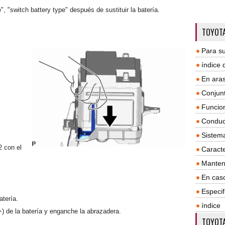
", "switch battery type" después de sustituir la batería.
TOYOTA
Para su
índice
En aras
Conjun
Funcio
Conduc
Sistem
2 con el
Caracte
Manten
En cas
Especif
atería.
índice
(+) de la batería y enganche la abrazadera.
TOYOTA