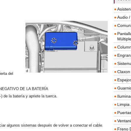
Asisten
Audio /
Comuni
Pantall
Múltipl
Column
Engrana
Sistema
Claxon
ierta del
Espejos
Guarnic
NEGATIVO DE LA BATERÍA
) de la batería y apriete la tuerca.
Ilumina
Limpia 
Puertas
Ventanil
ciar algunos sistemas después de volver a conectar el cable.
Freno 