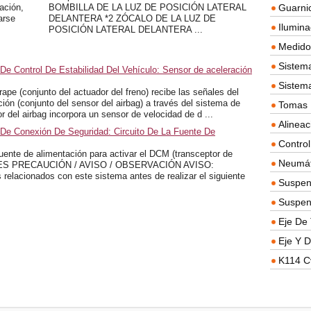
ación,
BOMBILLA DE LA LUZ DE POSICIÓN LATERAL
Guarnic
arse
DELANTERA *2 ZÓCALO DE LA LUZ DE
Ilumina
POSICIÓN LATERAL DELANTERA ...
Medidor
Sistema
De Control De Estabilidad Del Vehículo: Sensor de aceleración
Sistem
e (conjunto del actuador del freno) recibe las señales del
ión (conjunto del sensor del airbag) a través del sistema de
Tomas D
 del airbag incorpora un sensor de velocidad de d ...
Alineac
 De Conexión De Seguridad: Circuito De La Fuente De
Contro
ente de alimentación para activar el DCM (transceptor de
Neumát
NES PRECAUCIÓN / AVISO / OBSERVACIÓN AVISO:
s relacionados con este sistema antes de realizar el siguiente
Suspen
Suspen
Eje De 
Eje Y D
K114 C