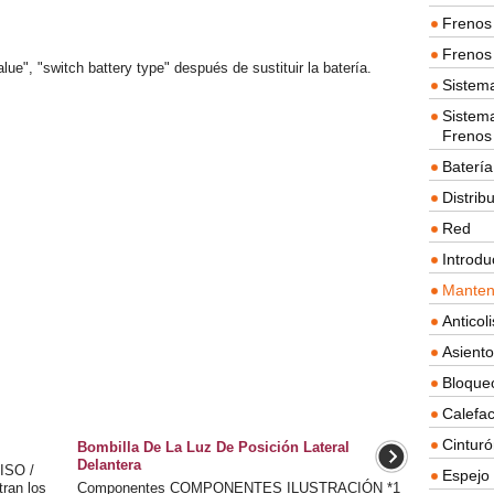
Frenos 
Frenos 
alue", "switch battery type" después de sustituir la batería.
Sistem
Sistema
Frenos
Batería
Distrib
Red
Introdu
Manten
Anticol
Asient
Bloque
Calefac
Cintur
Bombilla De La Luz De Posición Lateral
Delantera
ISO /
Espejo 
ran los
Componentes COMPONENTES ILUSTRACIÓN *1