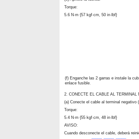
Torque:
5.6 N·m {57 kgf·cm, 50 in·lbf}
(f) Enganche las 2 garras e instale la cub
enlace fusible.
2. CONECTE EL CABLE AL TERMINAL 
(a) Conecte el cable al terminal negativo (-
Torque:
5.4 N·m {55 kgf·cm, 48 in·lbf}
AVISO:
Cuando desconecte el cable, deberá reini