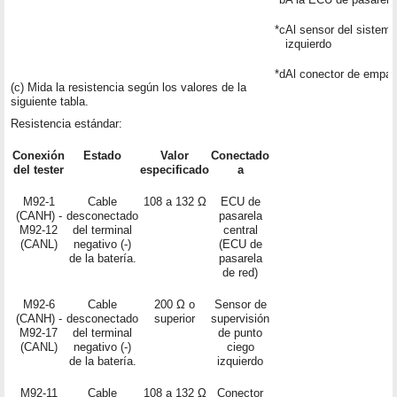
*c
Al sensor del sistema
izquierdo
*d
Al conector de empa
(c) Mida la resistencia según los valores de la
siguiente tabla.
Resistencia estándar:
Conexión
Estado
Valor
Conectado
del tester
especificado
a
M92-1
Cable
108 a 132 Ω
ECU de
(CANH) -
desconectado
pasarela
M92-12
del terminal
central
(CANL)
negativo (-)
(ECU de
de la batería.
pasarela
de red)
M92-6
Cable
200 Ω o
Sensor de
(CANH) -
desconectado
superior
supervisión
M92-17
del terminal
de punto
(CANL)
negativo (-)
ciego
de la batería.
izquierdo
M92-11
Cable
108 a 132 Ω
Conector