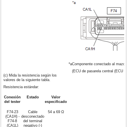
*a
Componente conectado al mazo 
(ECU de pasarela central (ECU de
(c) Mida la resistencia según los
valores de la siguiente tabla.
Resistencia estándar:
Conexión
Estado
Valor
del tester
especificado
F74-23
Cable
54 a 69 Ω
(CA1H) -
desconectado
F74-8
del terminal
(CA1L)
negativo (-)