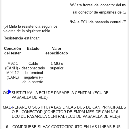
*a
Vista frontal del conector del ma
(al conector de empalmes de CAN
*b
A la ECU de pasarela central (EC
(b) Mida la resistencia según los
valores de la siguiente tabla.
Resistencia estándar:
Conexión
Estado
Valor
del tester
especificado
M92-1
Cable
1 MΩ o
(CANH) -
desconectado
superior
M92-12
del terminal
(CANL)
negativo (-)
de la batería.
OK
SUSTITUYA LA ECU DE PASARELA CENTRAL (ECU DE
PASARELA DE RED)
MAL
REPARE O SUSTITUYA LAS LÍNEAS BUS DE CAN PRINCIPALES
O EL CONECTOR (CONECTOR DE EMPALMES DE CAN N° 6 -
ECU DE PASARELA CENTRAL (ECU DE PASARELA DE RED))
6.
COMPRUEBE SI HAY CORTOCIRCUITO EN LAS LÍNEAS BUS