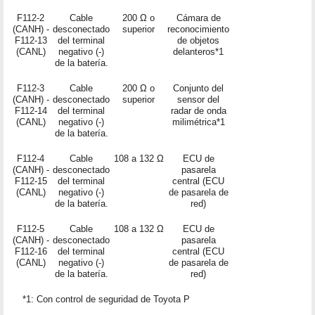
F112-2
Cable
200 Ω o
Cámara de
(CANH) -
desconectado
superior
reconocimiento
F112-13
del terminal
de objetos
(CANL)
negativo (-)
delanteros*1
de la batería.
F112-3
Cable
200 Ω o
Conjunto del
(CANH) -
desconectado
superior
sensor del
F112-14
del terminal
radar de onda
(CANL)
negativo (-)
milimétrica*1
de la batería.
F112-4
Cable
108 a 132 Ω
ECU de
(CANH) -
desconectado
pasarela
F112-15
del terminal
central (ECU
(CANL)
negativo (-)
de pasarela de
de la batería.
red)
F112-5
Cable
108 a 132 Ω
ECU de
(CANH) -
desconectado
pasarela
F112-16
del terminal
central (ECU
(CANL)
negativo (-)
de pasarela de
de la batería.
red)
*1: Con control de seguridad de Toyota P