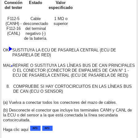
Conexión
Estado
Valor
del tester
especificado
F112-5
Cable
1 MΩ o
(CANH) -
desconectado
superior
F112-16
del terminal
(CANL)
negativo (-)
de la batería.
OK
SUSTITUYA LA ECU DE PASARELA CENTRAL (ECU DE
PASARELA DE RED)
MAL
REPARE O SUSTITUYA LAS LÍNEAS BUS DE CAN PRINCIPALES
O EL CONECTOR (CONECTOR DE EMPALMES DE CAN N° 1 -
ECU DE PASARELA CENTRAL (ECU DE PASARELA DE RED))
8.
COMPRUEBE SI HAY CORTOCIRCUITOS EN LAS LÍNEAS BUS
DE CAN (ECU O SENSOR)
(a) Vuelva a conectar todos los conectores del mazo de cables.
(b) Desconecte el conector que incluye los terminales CANH y CANL de
la ECU o del sensor a la que está conectada la línea secundaria
cortocircuitada.
Haga clic aquí