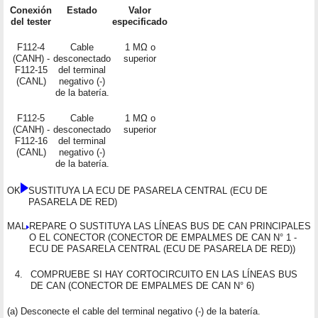
Conexión
Estado
Valor
del tester
especificado
F112-4
Cable
1 MΩ o
(CANH) -
desconectado
superior
F112-15
del terminal
(CANL)
negativo (-)
de la batería.
F112-5
Cable
1 MΩ o
(CANH) -
desconectado
superior
F112-16
del terminal
(CANL)
negativo (-)
de la batería.
OK
SUSTITUYA LA ECU DE PASARELA CENTRAL (ECU DE
PASARELA DE RED)
MAL
REPARE O SUSTITUYA LAS LÍNEAS BUS DE CAN PRINCIPALES
O EL CONECTOR (CONECTOR DE EMPALMES DE CAN N° 1 -
ECU DE PASARELA CENTRAL (ECU DE PASARELA DE RED))
4.
COMPRUEBE SI HAY CORTOCIRCUITO EN LAS LÍNEAS BUS
DE CAN (CONECTOR DE EMPALMES DE CAN N° 6)
(a) Desconecte el cable del terminal negativo (-) de la batería.