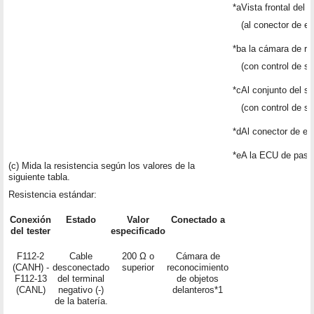
*a
Vista frontal del
(al conector de 
*b
a la cámara de re
(con control de s
*c
Al conjunto del se
(con control de s
*d
Al conector de e
*e
A la ECU de pasar
(c) Mida la resistencia según los valores de la
siguiente tabla.
Resistencia estándar:
Conexión
Estado
Valor
Conectado a
del tester
especificado
F112-2
Cable
200 Ω o
Cámara de
(CANH) -
desconectado
superior
reconocimiento
F112-13
del terminal
de objetos
(CANL)
negativo (-)
delanteros*1
de la batería.