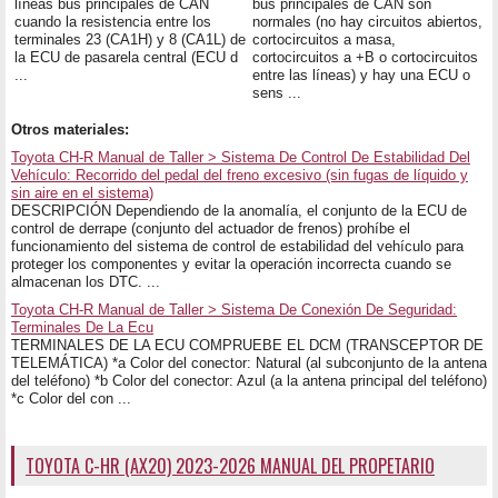
líneas bus principales de CAN
bus principales de CAN son
cuando la resistencia entre los
normales (no hay circuitos abiertos,
terminales 23 (CA1H) y 8 (CA1L) de
cortocircuitos a masa,
la ECU de pasarela central (ECU d
cortocircuitos a +B o cortocircuitos
...
entre las líneas) y hay una ECU o
sens ...
Otros materiales:
Toyota CH-R Manual de Taller > Sistema De Control De Estabilidad Del
Vehículo: Recorrido del pedal del freno excesivo (sin fugas de líquido y
sin aire en el sistema)
DESCRIPCIÓN Dependiendo de la anomalía, el conjunto de la ECU de
control de derrape (conjunto del actuador de frenos) prohíbe el
funcionamiento del sistema de control de estabilidad del vehículo para
proteger los componentes y evitar la operación incorrecta cuando se
almacenan los DTC. ...
Toyota CH-R Manual de Taller > Sistema De Conexión De Seguridad:
Terminales De La Ecu
TERMINALES DE LA ECU COMPRUEBE EL DCM (TRANSCEPTOR DE
TELEMÁTICA) *a Color del conector: Natural (al subconjunto de la antena
del teléfono) *b Color del conector: Azul (a la antena principal del teléfono)
*c Color del con ...
TOYOTA C-HR (AX20) 2023-2026 MANUAL DEL PROPETARIO