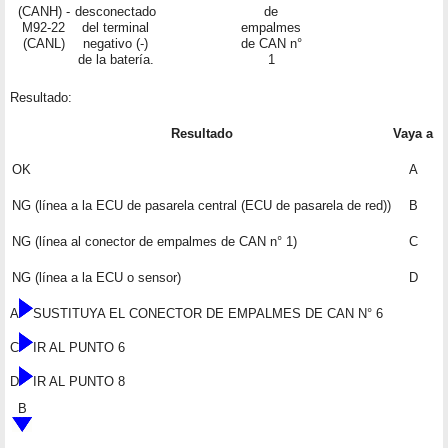
(CANH) -
desconectado
de
M92-22
del terminal
empalmes
(CANL)
negativo (-)
de CAN n°
de la batería.
1
Resultado:
Resultado
Vaya a
OK
A
NG (línea a la ECU de pasarela central (ECU de pasarela de red))
B
NG (línea al conector de empalmes de CAN n° 1)
C
NG (línea a la ECU o sensor)
D
A
SUSTITUYA EL CONECTOR DE EMPALMES DE CAN N° 6
C
IR AL PUNTO 6
D
IR AL PUNTO 8
B