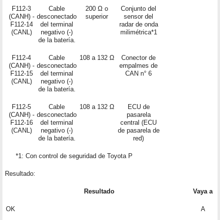
F112-3
Cable
200 Ω o
Conjunto del
(CANH) -
desconectado
superior
sensor del
F112-14
del terminal
radar de onda
(CANL)
negativo (-)
milimétrica*1
de la batería.
F112-4
Cable
108 a 132 Ω
Conector de
(CANH) -
desconectado
empalmes de
F112-15
del terminal
CAN n° 6
(CANL)
negativo (-)
de la batería.
F112-5
Cable
108 a 132 Ω
ECU de
(CANH) -
desconectado
pasarela
F112-16
del terminal
central (ECU
(CANL)
negativo (-)
de pasarela de
de la batería.
red)
*1: Con control de seguridad de Toyota P
Resultado:
Resultado
Vaya a
OK
A