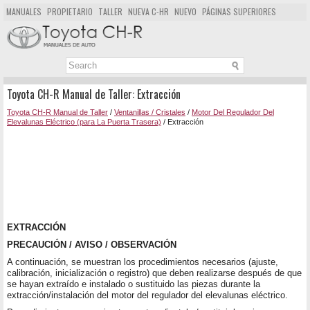
MANUALES
PROPIETARIO
TALLER
NUEVA C-HR
NUEVO
PÁGINAS SUPERIORES
MAPA DEL SITIO
BUSCAR
Toyota CH-R Manual de Taller: Extracción
Toyota CH-R Manual de Taller
/
Ventanillas / Cristales
/
Motor Del Regulador Del
Elevalunas Eléctrico (para La Puerta Trasera)
/ Extracción
EXTRACCIÓN
PRECAUCIÓN / AVISO / OBSERVACIÓN
A continuación, se muestran los procedimientos necesarios (ajuste,
calibración, inicialización o registro) que deben realizarse después de que
se hayan extraído e instalado o sustituido las piezas durante la
extracción/instalación del motor del regulador del elevalunas eléctrico.