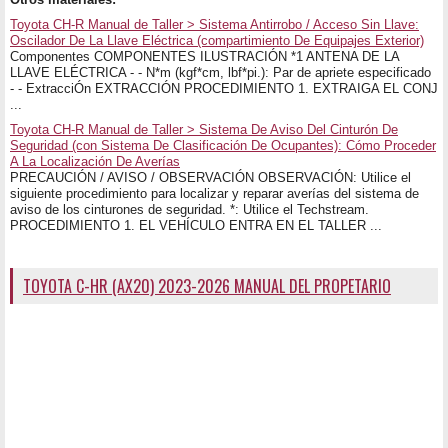
Toyota CH-R Manual de Taller > Sistema Antirrobo / Acceso Sin Llave:
Oscilador De La Llave Eléctrica (compartimiento De Equipajes Exterior)
Componentes COMPONENTES ILUSTRACIÓN *1 ANTENA DE LA
LLAVE ELÉCTRICA - - N*m (kgf*cm, lbf*pi.): Par de apriete especificado
- - ExtracciÓn EXTRACCIÓN PROCEDIMIENTO 1. EXTRAIGA EL CONJ
...
Toyota CH-R Manual de Taller > Sistema De Aviso Del Cinturón De
Seguridad (con Sistema De Clasificación De Ocupantes): Cómo Proceder
A La Localización De Averías
PRECAUCIÓN / AVISO / OBSERVACIÓN OBSERVACIÓN: Utilice el
siguiente procedimiento para localizar y reparar averías del sistema de
aviso de los cinturones de seguridad. *: Utilice el Techstream.
PROCEDIMIENTO 1. EL VEHÍCULO ENTRA EN EL TALLER ...
TOYOTA C-HR (AX20) 2023-2026 MANUAL DEL PROPETARIO